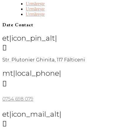
Urmărește
Urmărește
Urmărește
Date Contact
et|icon_pin_alt|

Str. Plutonier Ghinita, 117 Fălticeni
mt|local_phone|

0754 698 079
et|icon_mail_alt|
