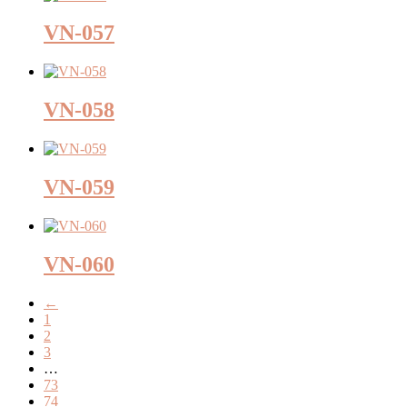
VN-057
VN-058
VN-059
VN-060
←
1
2
3
…
73
74