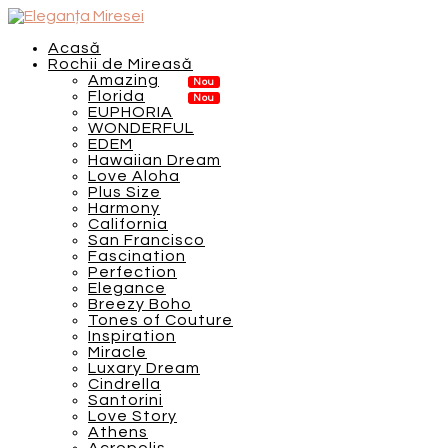
Acasă
Rochii de Mireasă
Amazing
Florida
EUPHORIA
WONDERFUL
EDEM
Hawaiian Dream
Love Aloha
Plus Size
Harmony
California
San Francisco
Fascination
Perfection
Elegance
Breezy Boho
Tones of Couture
Inspiration
Miracle
Luxary Dream
Cindrella
Santorini
Love Story
Athens