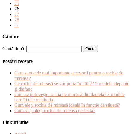
75
76
77
78
→
Căutare
Caută după:
Postări recente
Care sunt cele mai importante accesorii pentru o rochie de
mireasă?
Ce rochii de mireasă se vor purta în 2022? 5 modele elegante
și diafane
Cui i se potrivește rochia de mireasă din dantelă? 3 modele
care îți taie respirația!
Cum alegi rochia de mireasă ideală în funcție de siluetă?
Cum să-ți alegi rochia de mireasă perfectă?
Linkuri utile
Acasă