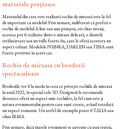
materiale prețioase
Materialul din care este realizată rochia de mireasă este la fel
de important ca modelul. Prin urmare, indiferent că preferi o
rochie de modelul A-line sau una prințesă, ori chiar sirenă,
acestea pot fi realizate dintr-o mătase delicată, o dantelă
strălucitoare sau un tulle foarte fin, care le oferă acestora un
aspect rafinat. Modelele IVANKA, DARLEN sau TISSA sunt
foarte potrivite în acest caz.
Rochia de mireasă cu broderii
spectaculoase
Broderiile vor fi la moda în ceea ce privește rochiile de mireasă
în anul 2022, în special cele 3D. Designerii le recomandă
deoarece oferă un aspect unic rochiilor, la fel cum este și
natura evenimentului pentru care sunt create, având totodată
un aspect romantic. Un astfel de exemplu poate fi TALIA sau
chiar IRMA.
Prin urmare, dacă marele eveniment se apropie cu pași repezi,