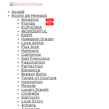
Acasă
Rochii de Mireasă
Amazing
Florida
EUPHORIA
WONDERFUL
EDEM
Hawaiian Dream
Love Aloha
Plus Size
Harmony
California
San Francisco
Fascination
Perfection
Elegance
Breezy Boho
Tones of Couture
Inspiration
Miracle
Luxary Dream
Cindrella
Santorini
Love Story
Athens