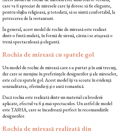
care va fi apreciat de miresele care își doresc să fie elegante,
pentru slujba religioasă, și totodată, să se simtă confortabil, la
petrecerea de la restaurant.
În general, acest model de rochie de mireasă este realizat
dintr-o fustă mulată, în formă de sirenă, căreia i se atașează o
trenă spectaculoasă și elegantă.
Rochia de mireasă cu spatele gol
Un model de rochie de mireasă care s-a purtat și în anii trecuți,
dar care se menține în preferințele designerilor și ale mireselor,
este cel cu spatele gol. Acest model îți va scoate în evidență
senzualitatea, oferindu-ți și o aură romantică.
Dacă rochia este realizată dintr-un material cu broderii
aplicate, efectul va fi și mai spectaculos. Un astfel de model
este TASHA, care se încadrează perfect în recomandările
designerilor.
Rochia de mireasă realizată din