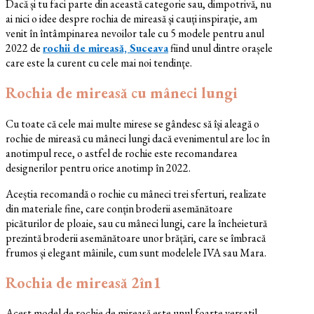
Dacă și tu faci parte din această categorie sau, dimpotrivă, nu
ai nici o idee despre rochia de mireasă și cauți inspirație, am
venit în întâmpinarea nevoilor tale cu 5 modele pentru anul
2022 de
rochii de mireasă, Suceava
fiind unul dintre orașele
care este la curent cu cele mai noi tendințe.
Rochia de mireasă cu mâneci lungi
Cu toate că cele mai multe mirese se gândesc să își aleagă o
rochie de mireasă cu mâneci lungi dacă evenimentul are loc în
anotimpul rece, o astfel de rochie este recomandarea
designerilor pentru orice anotimp în 2022.
Aceștia recomandă o rochie cu mâneci trei sferturi, realizate
din materiale fine, care conțin broderii asemănătoare
picăturilor de ploaie, sau cu mâneci lungi, care la încheietură
prezintă broderii asemănătoare unor brățări, care se îmbracă
frumos și elegant mâinile, cum sunt modelele IVA sau Mara.
Rochia de mireasă 2în1
Acest model de rochie de mireasă este unul foarte versatil,