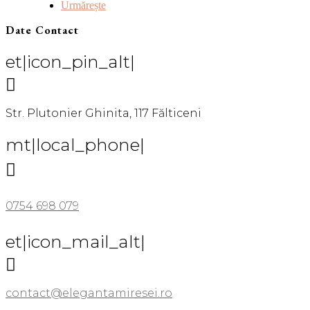
Urmărește
Date Contact
et|icon_pin_alt|

Str. Plutonier Ghinita, 117 Fălticeni
mt|local_phone|

0754 698 079
et|icon_mail_alt|

contact@elegantamiresei.ro