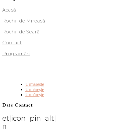
Acasă
Rochii de Mireasă
Rochii de Seară
Contact
Programări
Urmărește
Urmărește
Urmărește
Date Contact
et|icon_pin_alt|
