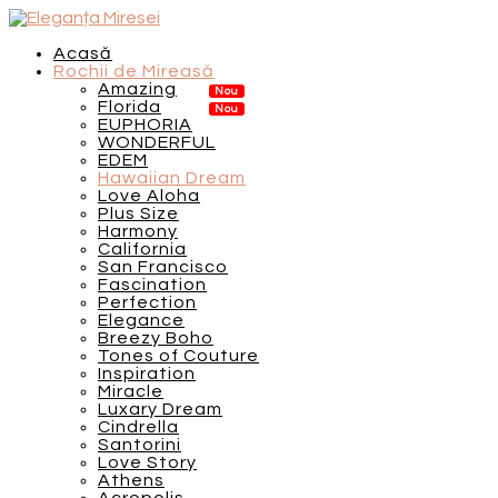
Acasă
Rochii de Mireasă
Amazing
Florida
EUPHORIA
WONDERFUL
EDEM
Hawaiian Dream
Love Aloha
Plus Size
Harmony
California
San Francisco
Fascination
Perfection
Elegance
Breezy Boho
Tones of Couture
Inspiration
Miracle
Luxary Dream
Cindrella
Santorini
Love Story
Athens