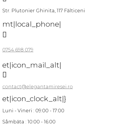
Str. Plutonier Ghinita, 117 Fălticeni
mt|local_phone|

0754 698 079
et|icon_mail_alt|

contact@elegantamiresei.ro
et|icon_clock_alt|}
Luni - Vineri : 09:00 - 17:00
Sâmbăta : 10:00 - 16:00