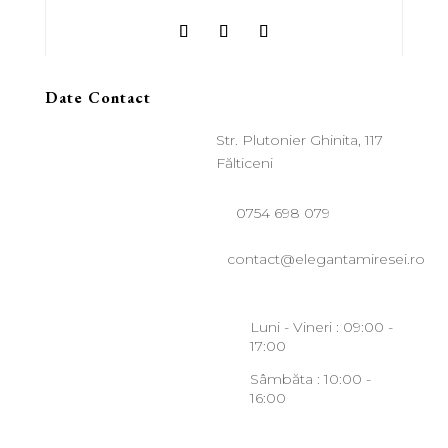
Date Contact
Str. Plutonier Ghinita, 117
Fălticeni
0754 698 079
contact@elegantamiresei.ro
Luni - Vineri : 09:00 -
17:00
Sâmbăta : 10:00 -
16:00