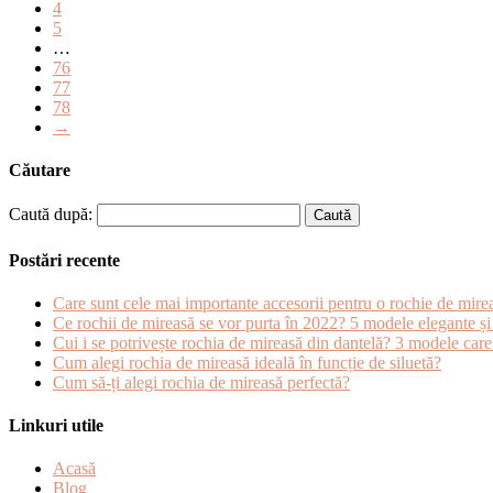
4
5
…
76
77
78
→
Căutare
Caută după:
Postări recente
Care sunt cele mai importante accesorii pentru o rochie de mire
Ce rochii de mireasă se vor purta în 2022? 5 modele elegante și
Cui i se potrivește rochia de mireasă din dantelă? 3 modele care îț
Cum alegi rochia de mireasă ideală în funcție de siluetă?
Cum să-ți alegi rochia de mireasă perfectă?
Linkuri utile
Acasă
Blog