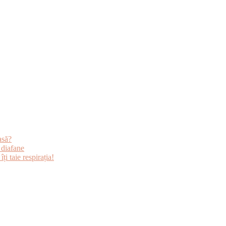
asă?
 diafane
i taie respirația!