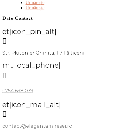
Urmărește
Urmărește
Date Contact
et|icon_pin_alt|

Str. Plutonier Ghinita, 117 Fălticeni
mt|local_phone|

0754 698 079
et|icon_mail_alt|

contact@elegantamiresei.ro