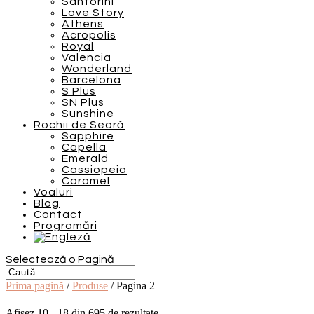
Santorini
Love Story
Athens
Acropolis
Royal
Valencia
Wonderland
Barcelona
S Plus
SN Plus
Sunshine
Rochii de Seară
Sapphire
Capella
Emerald
Cassiopeia
Caramel
Voaluri
Blog
Contact
Programări
Selectează o Pagină
Prima pagină
/
Produse
/ Pagina 2
Afișez 10 - 18 din 695 de rezultate