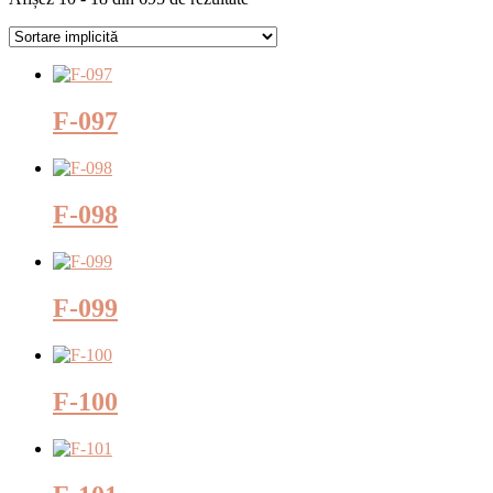
F-097
F-098
F-099
F-100