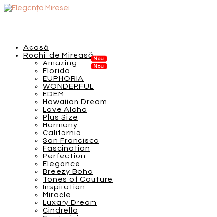
Acasă
Rochii de Mireasă
Amazing
Florida
EUPHORIA
WONDERFUL
EDEM
Hawaiian Dream
Love Aloha
Plus Size
Harmony
California
San Francisco
Fascination
Perfection
Elegance
Breezy Boho
Tones of Couture
Inspiration
Miracle
Luxary Dream
Cindrella