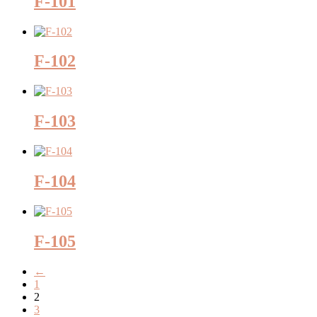
F-101
F-102
F-103
F-104
F-105
←
1
2
3