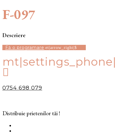
F-097
Descriere
Fă o programare
mt|settings_phone|

0754 698 079
Distribuie prietenilor tăi !