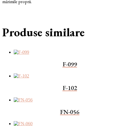
mărimile proprii.
Produse similare
F-099
F-102
FN-056