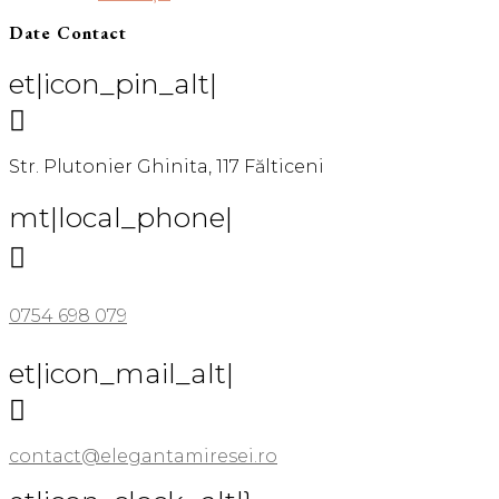
Date Contact
et|icon_pin_alt|

Str. Plutonier Ghinita, 117 Fălticeni
mt|local_phone|

0754 698 079
et|icon_mail_alt|

contact@elegantamiresei.ro