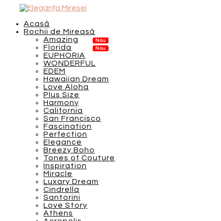
Acasă
Rochii de Mireasă
Amazing
Florida
EUPHORIA
WONDERFUL
EDEM
Hawaiian Dream
Love Aloha
Plus Size
Harmony
California
San Francisco
Fascination
Perfection
Elegance
Breezy Boho
Tones of Couture
Inspiration
Miracle
Luxary Dream
Cindrella
Santorini
Love Story
Athens