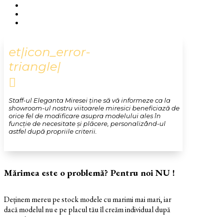
et|icon_error-
triangle|

Staff-ul Eleganta Miresei ține să vă informeze ca la
showroom-ul nostru viitoarele miresici beneficiază de
orice fel de modificare asupra modelului ales în
funcție de necesitate și plăcere, personalizând-ul
astfel după propriile criterii.
Mărimea este o problemă? Pentru noi NU !
Deținem mereu pe stock modele cu marimi mai mari, iar
dacă modelul nu e pe placul tău îl creăm individual după