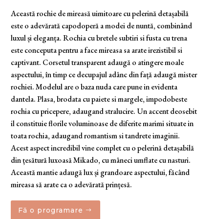
Această rochie de mireasă uimitoare cu pelerină detașabilă
este o adevărată capodoperă a modei de nuntă, combinând
luxul și eleganța. Rochia cu bretele subtiri si fusta cu trena
este conceputa pentru a face mireasa sa arate irezistibil si
captivant. Corsetul transparent adaugă o atingere moale
aspectului, în timp ce decupajul adânc din față adaugă mister
rochiei. Modelul are o baza nuda care pune in evidenta
dantela. Plasa, brodata cu paiete si margele, impodobeste
rochia cu pricepere, adaugand stralucire. Un accent deosebit
il constituie florile voluminoase de diferite marimi situate in
toata rochia, adaugand romantism si tandrete imaginii.
Acest aspect incredibil vine complet cu o pelerină detașabilă
din țesătură luxoasă Mikado, cu mâneci umflate cu nasturi.
Această mantie adaugă lux și grandoare aspectului, făcând
mireasa să arate ca o adevărată prințesă.
Fă o programare