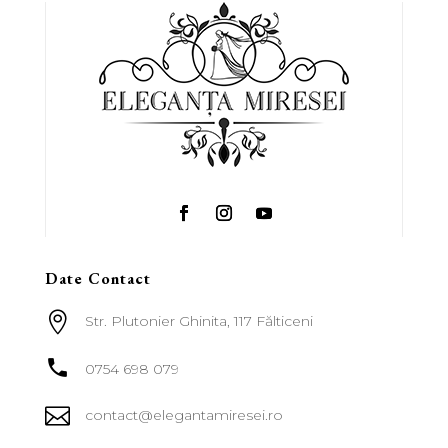
Date Contact

Str. Plutonier Ghinita, 117 Fălticeni

0754 698 079

contact@elegantamiresei.ro