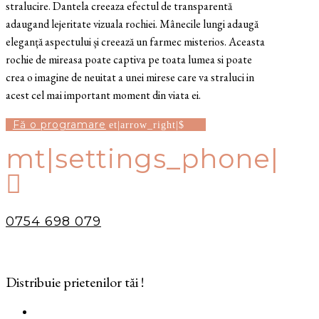
stralucire. Dantela creeaza efectul de transparentă
adaugand lejeritate vizuala rochiei. Mânecile lungi adaugă
eleganță aspectului și creează un farmec misterios. Aceasta
rochie de mireasa poate captiva pe toata lumea si poate
crea o imagine de neuitat a unei mirese care va straluci in
acest cel mai important moment din viata ei.
Fă o programare
mt|settings_phone|

0754 698 079
Distribuie prietenilor tăi !