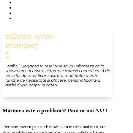
et|icon_error-
triangle|

Staff-ul Eleganta Miresei ține să vă informeze ca la
showroom-ul nostru viitoarele miresici beneficiază de
orice fel de modificare asupra modelului ales în
funcție de necesitate și plăcere, personalizând-ul
astfel după propriile criterii.
Mărimea este o problemă? Pentru noi NU !
Deținem mereu pe stock modele cu marimi mai mari, iar
dacă modelul nu e pe placul tău îl creăm individual după