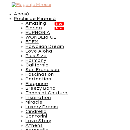
Acasă
Rochii de Mireasă
Amazing
Florida
EUPHORIA
WONDERFUL
EDEM
Hawaiian Dream
Love Aloha
Plus Size
Harmony
California
San Francisco
Fascination
Perfection
Elegance
Breezy Boho
Tones of Couture
Inspiration
Miracle
Luxary Dream
Cindrella
Santorini
Love Story
Athens