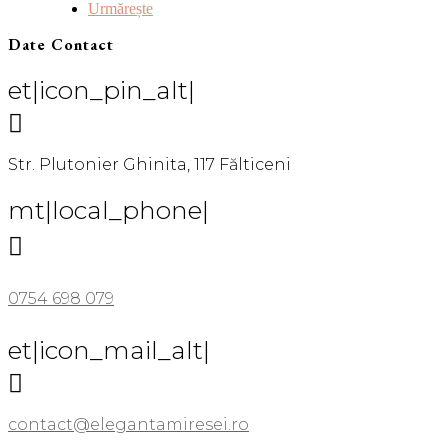
Urmărește
Date Contact
et|icon_pin_alt|

Str. Plutonier Ghinita, 117 Fălticeni
mt|local_phone|

0754 698 079
et|icon_mail_alt|

contact@elegantamiresei.ro