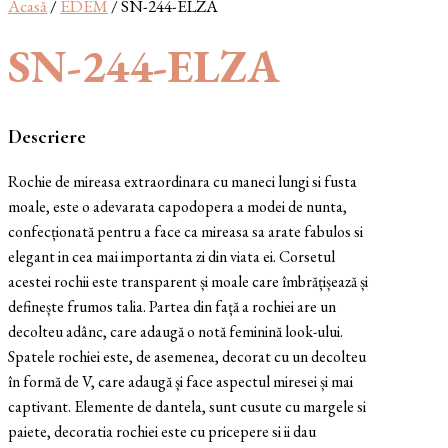
Acasă
/
EDEM
/ SN-244-ELZA
SN-244-ELZA
Descriere
Rochie de mireasa extraordinara cu maneci lungi si fusta
moale, este o adevarata capodopera a modei de nunta,
confecționată pentru a face ca mireasa sa arate fabulos si
elegant in cea mai importanta zi din viata ei. Corsetul
acestei rochii este transparent și moale care îmbrățișează și
definește frumos talia. Partea din față a rochiei are un
decolteu adânc, care adaugă o notă feminină look-ului.
Spatele rochiei este, de asemenea, decorat cu un decolteu
în formă de V, care adaugă și face aspectul miresei și mai
captivant. Elemente de dantela, sunt cusute cu margele si
paiete, decoratia rochiei este cu pricepere si ii dau