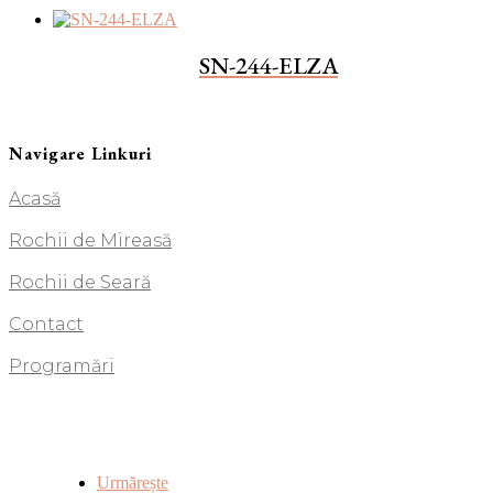
SN-244-ELZA
Navigare Linkuri
Acasă
Rochii de Mireasă
Rochii de Seară
Contact
Programări
Urmărește