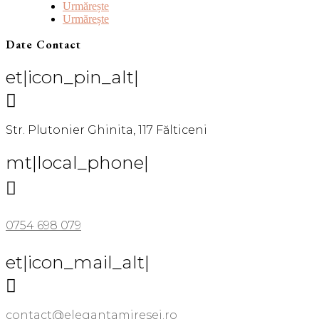
Urmărește
Urmărește
Date Contact
et|icon_pin_alt|

Str. Plutonier Ghinita, 117 Fălticeni
mt|local_phone|

0754 698 079
et|icon_mail_alt|

contact@elegantamiresei.ro