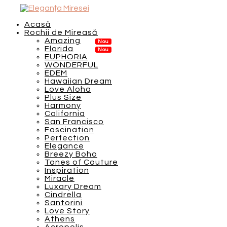
Acasă
Rochii de Mireasă
Amazing
Florida
EUPHORIA
WONDERFUL
EDEM
Hawaiian Dream
Love Aloha
Plus Size
Harmony
California
San Francisco
Fascination
Perfection
Elegance
Breezy Boho
Tones of Couture
Inspiration
Miracle
Luxary Dream
Cindrella
Santorini
Love Story
Athens