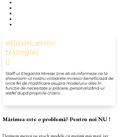
et|icon_error-
triangle|

Staff-ul Eleganta Miresei ține să vă informeze ca la
showroom-ul nostru viitoarele miresici beneficiază de
orice fel de modificare asupra modelului ales în
funcție de necesitate și plăcere, personalizând-ul
astfel după propriile criterii.
Mărimea este o problemă? Pentru noi NU !
Deținem mereu pe stock modele cu marimi mai mari, iar