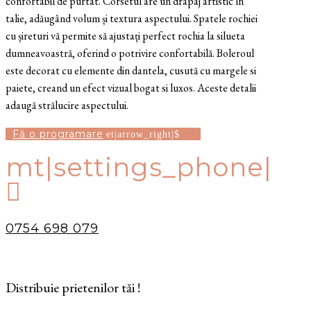
confortabil de purtat. Corsetul are un drapaj artistic în
talie, adăugând volum și textura aspectului. Spatele rochiei
cu șireturi vă permite să ajustați perfect rochia la silueta
dumneavoastră, oferind o potrivire confortabilă. Boleroul
este decorat cu elemente din dantela, cusută cu margele si
paiete, creand un efect vizual bogat si luxos. Aceste detalii
adaugă strălucire aspectului.
Fă o programare
mt|settings_phone|

0754 698 079
Distribuie prietenilor tăi !