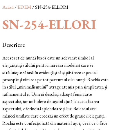
Acasă
/
EDEM
/ SN-254-ELLORI
SN-254-ELLORI
Descriere
Acest set de nuntă luxos este un adevărat simbol al
eleganței și stilului pentru mireasa modernă care se
străduiește să iasă în evidență și să-și păstreze aspectul
proaspăt și uimitor pe tot parcursul zilei nunții. Rochia este
în stilul „minimalismului” atrage atenția prin simplitatea și
rafinamentul ei. Umerii deschiși adaugă feminitate
aspectului, iar un bolero detașabil ajută la actualizarea
aspectului, oferindu-i splendoare și lux. Boleroul are
mâneci umflate care creează un efect de grație și eleganță.
Rochia este confecționată din material ușor, ceea ce o face