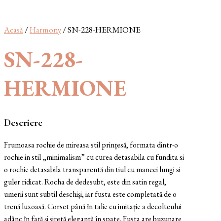
Acasă
/
Harmony
/ SN-228-HERMIONE
SN-228-
HERMIONE
Descriere
Frumoasa rochie de mireasa stil prințesă, formata dintr-o
rochie in stil „minimalism” cu curea detasabila cu fundita si
o rochie detasabila transparentă din tiul cu maneci lungi si
guler ridicat. Rocha de dedesubt, este din satin regal,
umerii sunt subtil deschiși, iar fusta este completată de o
trenă luxoasă. Corset până în talie cu imitație a decolteului
adânc în față și șiretă elegantă în spate. Fusta are buzunare