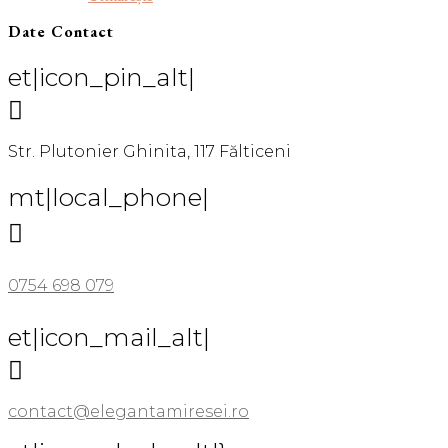
Date Contact
et|icon_pin_alt|

Str. Plutonier Ghinita, 117 Fălticeni
mt|local_phone|

0754 698 079
et|icon_mail_alt|

contact@elegantamiresei.ro