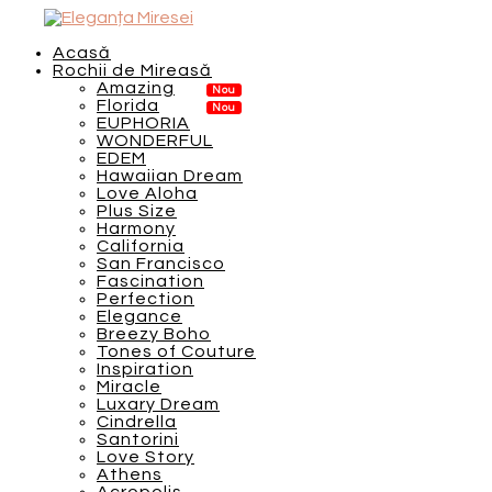
Acasă
Rochii de Mireasă
Amazing
Florida
EUPHORIA
WONDERFUL
EDEM
Hawaiian Dream
Love Aloha
Plus Size
Harmony
California
San Francisco
Fascination
Perfection
Elegance
Breezy Boho
Tones of Couture
Inspiration
Miracle
Luxary Dream
Cindrella
Santorini
Love Story
Athens