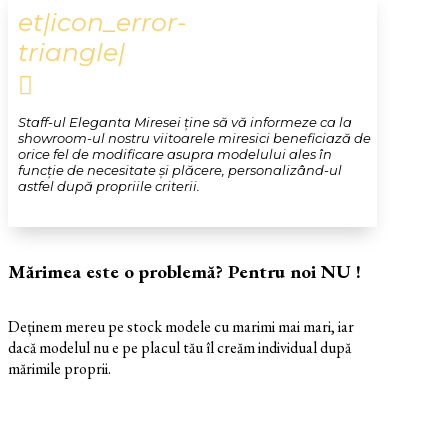
et|icon_error-
triangle|

Staff-ul Eleganta Miresei ține să vă informeze ca la
showroom-ul nostru viitoarele miresici beneficiază de
orice fel de modificare asupra modelului ales în
funcție de necesitate și plăcere, personalizând-ul
astfel după propriile criterii.
Mărimea este o problemă? Pentru noi NU !
Deținem mereu pe stock modele cu marimi mai mari, iar
dacă modelul nu e pe placul tău îl creăm individual după
mărimile proprii.