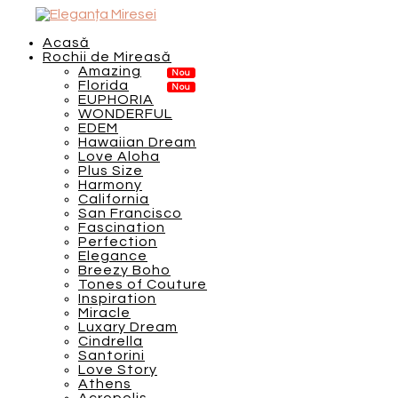
Acasă
Rochii de Mireasă
Amazing
Florida
EUPHORIA
WONDERFUL
EDEM
Hawaiian Dream
Love Aloha
Plus Size
Harmony
California
San Francisco
Fascination
Perfection
Elegance
Breezy Boho
Tones of Couture
Inspiration
Miracle
Luxary Dream
Cindrella
Santorini
Love Story
Athens