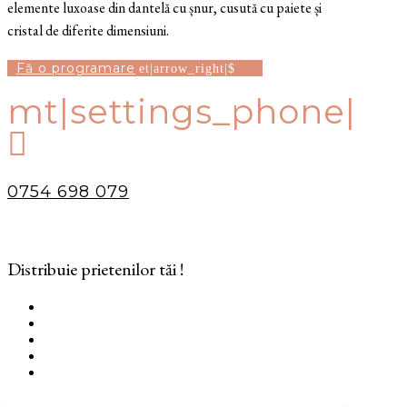
elemente luxoase din dantelă cu șnur, cusută cu paiete și
cristal de diferite dimensiuni.
Fă o programare
mt|settings_phone|

0754 698 079
Distribuie prietenilor tăi !