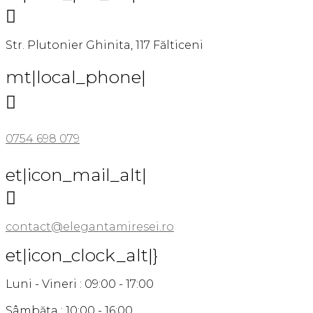

Str. Plutonier Ghinita, 117 Fălticeni
mt|local_phone|

0754 698 079
et|icon_mail_alt|

contact@elegantamiresei.ro
et|icon_clock_alt|}
Luni - Vineri : 09:00 - 17:00
Sâmbăta : 10:00 - 16:00