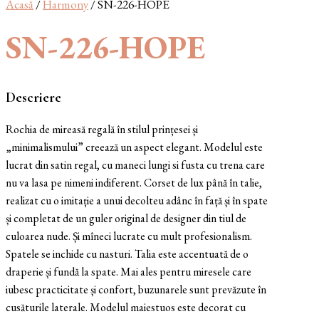
Acasă
/
Harmony
/ SN-226-HOPE
SN-226-HOPE
Descriere
Rochia de mireasă regală în stilul prințesei și
„minimalismului” creează un aspect elegant. Modelul este
lucrat din satin regal, cu maneci lungi si fusta cu trena care
nu va lasa pe nimeni indiferent. Corset de lux până în talie,
realizat cu o imitație a unui decolteu adânc în față și în spate
și completat de un guler original de designer din tiul de
culoarea nude. Și mîneci lucrate cu mult profesionalism.
Spatele se inchide cu nasturi. Talia este accentuată de o
draperie și fundă la spate. Mai ales pentru miresele care
iubesc practicitate și confort, buzunarele sunt prevăzute în
cusăturile laterale. Modelul maiestuos este decorat cu