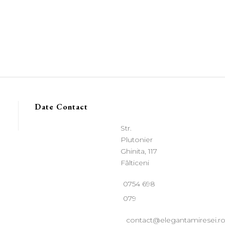
Date Contact
Str.
Plutonier
Ghinita, 117
Fălticeni
0754 698
079
contact@elegantamiresei.r