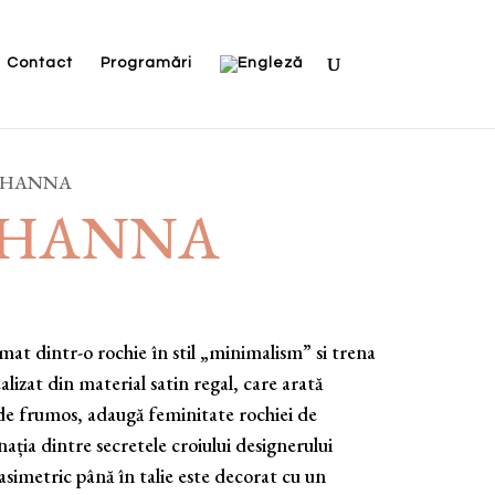
Contact
Programări
7-HANNA
7-HANNA
mat dintr-o rochie în stil „minimalism” si trena
alizat din material satin regal, care arată
 de frumos, adaugă feminitate rochiei de
ația dintre secretele croiului designerului
simetric până în talie este decorat cu un