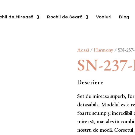
chii de Mireasă
Rochii de Seară
Voaluri
Blog
Acasă
/
Harmony
/ SN-23
SN-23
Descriere
Set de mireasa superb, for
detasabila. Modelul este re
foarte scump și incredibil
mireasă, mai ales în combin
nostru de modă. Corsetul a