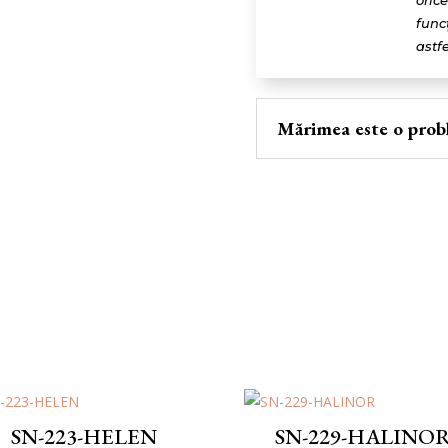
oric
func
astfe
Mărimea este o prob
SN-223-HELEN
SN-229-HALINO