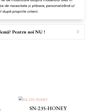
e fel de modificare asupra modelului ales în
ție de necesitate și plăcere, personalizând-ul
l după propriile criterii.
lemă? Pentru noi NU !
R
SN-235-HONEY