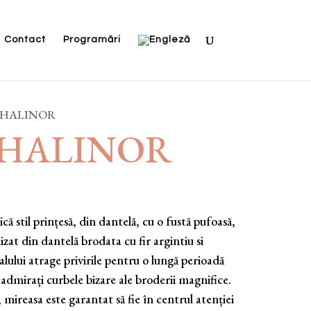
Contact
Programări
9-HALINOR
-HALINOR
 stil prințesă, din dantelă, cu o fustă pufoasă,
izat din dantelă brodata cu fir argintiu si
lului atrage privirile pentru o lungă perioadă
admirați curbele bizare ale broderii magnifice.
 mireasa este garantat să fie în centrul atenției