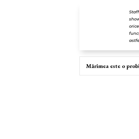
Staf
show
oric
func
astfe
Mărimea este o prob