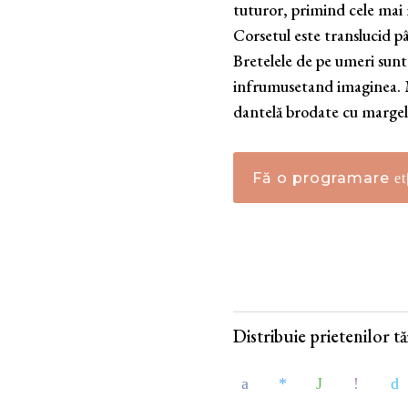
tuturor, primind cele mai 
Corsetul este translucid pâ
Bretelele de pe umeri sunt 
infrumusetand imaginea. M
dantelă brodate cu margele, 
Fă o programare
Distribuie prietenilor tăi