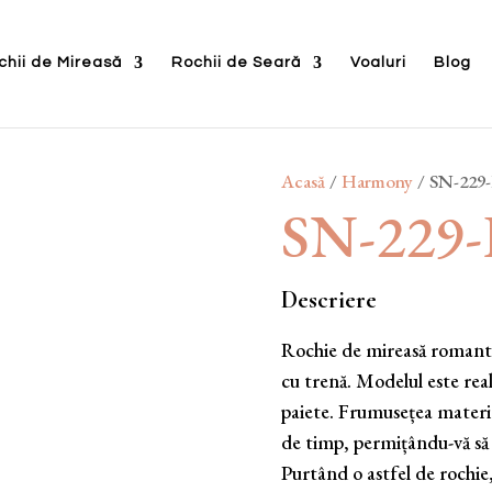
chii de Mireasă
Rochii de Seară
Voaluri
Blog
Acasă
/
Harmony
/ SN-22
SN-229
Descriere
Rochie de mireasă romantică
cu trenă. Modelul este real
paiete. Frumusețea materia
de timp, permițându-vă să 
Purtând o astfel de rochie,