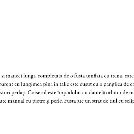
 si maneci lungi, completata de o fusta umflata cu trena, care
parent cu lungimea pînă în talie este cusut cu o panglica de ca
asturi perlați. Corsetul este împodobit cu dantelă orbitor de m
sute manual cu pietre și perle. Fusta are un strat de tiul cu scl