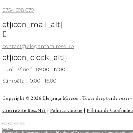
0754 698 079
et|icon_mail_alt|

contact@elegantamiresei.ro
et|icon_clock_alt|}
Luni - Vineri : 09:00 - 17:00
Sâmbăta : 10:00 - 16:00
Copyright © 2026 Eleganța Miresei . Toate drepturile rezerv
Creare Site BossNet
|
Politica Cookie
|
Politica de Confindeti
Acest site foloseste cookies. Navigând în continuare, vă exprimaţi acor