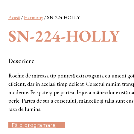
Acasă
/
Harmony
/ SN-224-HOLLY
SN-224-HOLLY
Descriere
Rochie de mireasa tip prințesă extravaganta cu umerii goi
eficient, dar in acelasi timp delicat. Corsetul minim trans
moderne. Pe spate și pe partea de jos a mânecilor există n
perle. Partea de sus a corsetului, mânecile și talia sunt cu
raza de lumină.
Fă o programare