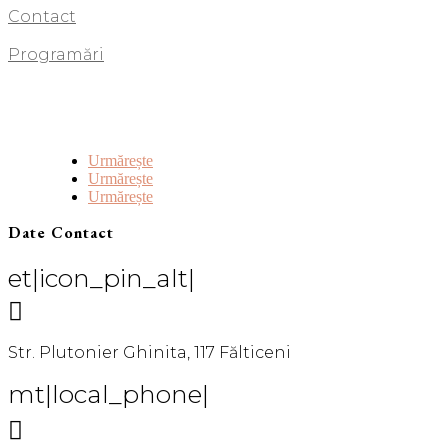
Contact
Programări
Urmărește
Urmărește
Urmărește
Date Contact
et|icon_pin_alt|

Str. Plutonier Ghinita, 117 Fălticeni
mt|local_phone|
