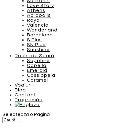
Santorini
Love Story
Athens
Acropolis
Royal
Valencia
Wonderland
Barcelona
S Plus
SN Plus
Sunshine
Rochii de Seară
Sapphire
Capella
Emerald
Cassiopeia
Caramel
Voaluri
Blog
Contact
Programări
Selectează o Pagină