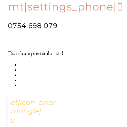
mt|settings_phone|
0754 698 079
Distribuie prietenilor tăi !
et|icon_error-
triangle|
