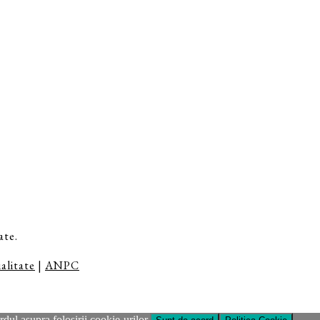
ate.
alitate
|
ANPC
dul asupra folosirii cookie-urilor.