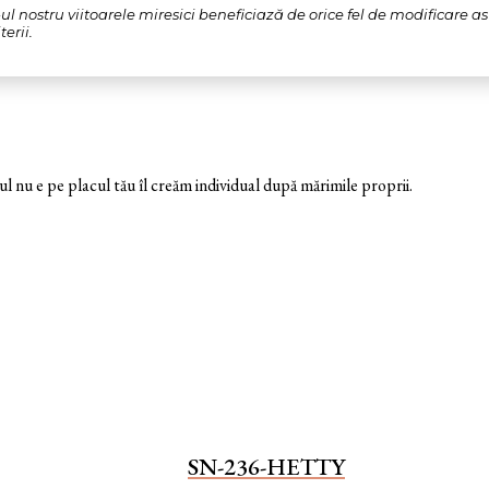
l nostru viitoarele miresici beneficiază de orice fel de modificare a
erii.
nu e pe placul tău îl creăm individual după mărimile proprii.
SN-236-HETTY