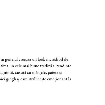
 in general creeaza un look incredibil de
tifea, in cele mai bune traditii si tendinte
agnifică, cusută cu mărgele, paiete și
ipici ginghaș care strălucește emoționant la