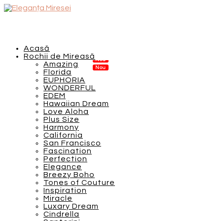
Acasă
Rochii de Mireasă
Amazing
Florida
EUPHORIA
WONDERFUL
EDEM
Hawaiian Dream
Love Aloha
Plus Size
Harmony
California
San Francisco
Fascination
Perfection
Elegance
Breezy Boho
Tones of Couture
Inspiration
Miracle
Luxary Dream
Cindrella