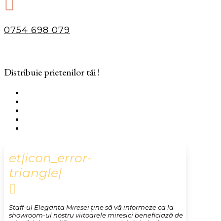

0754 698 079
Distribuie prietenilor tăi !
et|icon_error-
triangle|

Staff-ul Eleganta Miresei ține să vă informeze ca la
showroom-ul nostru viitoarele miresici beneficiază de