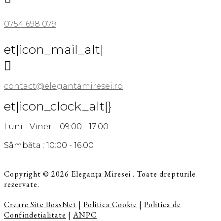
0754 698 079
et|icon_mail_alt|

contact@elegantamiresei.ro
et|icon_clock_alt|}
Luni - Vineri : 09:00 - 17:00
Sâmbăta : 10:00 - 16:00
Copyright © 2026 Eleganța Miresei . Toate drepturile
rezervate.
Creare Site BossNet
|
Politica Cookie
|
Politica de
Confindetialitate
|
ANPC