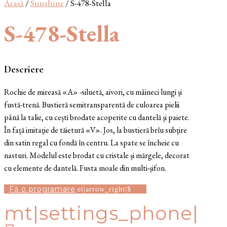
Acasă
/
Sunshine
/ S-478-Stella
S-478-Stella
Descriere
Rochie de mireasă «A» -siluetă, aivori, cu mâineci lungi și
fustă-trenă. Bustieră semitransparentă de culoarea pielii
până la talie, cu cești brodate acoperite cu dantelă și paiete.
În față imitație de tăietură «V». Jos, la bustieră brîu subțire
din satin regal cu fondă în centru. La spate se încheie cu
nasturi. Modelul este brodat cu cristale și mărgele, decorat
cu elemente de dantelă. Fusta moale din multi-șifon.
Fă o programare
mt|settings_phone|