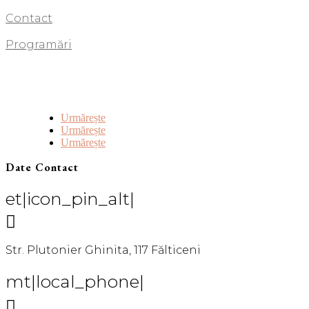
Contact
Programări
Urmărește
Urmărește
Urmărește
Date Contact
et|icon_pin_alt|

Str. Plutonier Ghinita, 117 Fălticeni
mt|local_phone|
