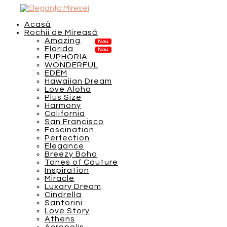
Acasă
Rochii de Mireasă
Amazing
Florida
EUPHORIA
WONDERFUL
EDEM
Hawaiian Dream
Love Aloha
Plus Size
Harmony
California
San Francisco
Fascination
Perfection
Elegance
Breezy Boho
Tones of Couture
Inspiration
Miracle
Luxary Dream
Cindrella
Santorini
Love Story
Athens