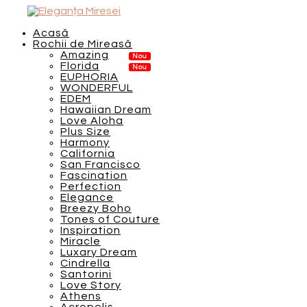
Acasă
Rochii de Mireasă
Amazing
Florida
EUPHORIA
WONDERFUL
EDEM
Hawaiian Dream
Love Aloha
Plus Size
Harmony
California
San Francisco
Fascination
Perfection
Elegance
Breezy Boho
Tones of Couture
Inspiration
Miracle
Luxary Dream
Cindrella
Santorini
Love Story
Athens