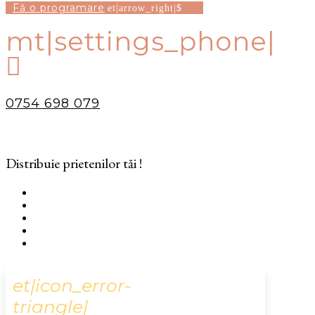
Fă o programare
mt|settings_phone|

0754 698 079
Distribuie prietenilor tăi !
et|icon_error-
triangle|