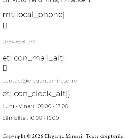
Str. Plutonier Ghinita, 117 Fălticeni
mt|local_phone|

0754 698 079
et|icon_mail_alt|

contact@elegantamiresei.ro
et|icon_clock_alt|}
Luni - Vineri : 09:00 - 17:00
Sâmbăta : 10:00 - 16:00
Copyright © 2026 Eleganța Miresei . Toate drepturile