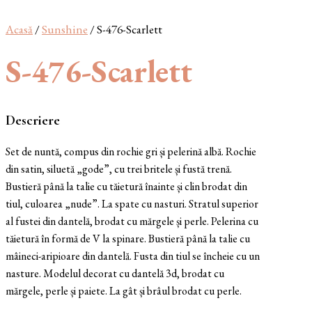
Acasă
/
Sunshine
/ S-476-Scarlett
S-476-Scarlett
Descriere
Set de nuntă, compus din rochie gri și pelerină albă. Rochie
din satin, siluetă „gode”, cu trei britele și fustă trenă.
Bustieră până la talie cu tăietură înainte și clin brodat din
tiul, culoarea „nude”. La spate cu nasturi. Stratul superior
al fustei din dantelă, brodat cu mărgele și perle. Pelerina cu
tăietură în formă de V la spinare. Bustieră până la talie cu
mâineci-aripioare din dantelă. Fusta din tiul se încheie cu un
nasture. Modelul decorat cu dantelă 3d, brodat cu
mărgele, perle și paiete. La gât și brâul brodat cu perle.