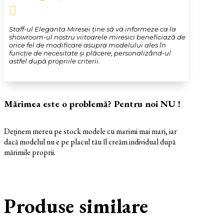

Staff-ul Eleganta Miresei ține să vă informeze ca la
showroom-ul nostru viitoarele miresici beneficiază de
orice fel de modificare asupra modelului ales în
funcție de necesitate și plăcere, personalizând-ul
astfel după propriile criterii.
Mărimea este o problemă? Pentru noi NU !
Deținem mereu pe stock modele cu marimi mai mari, iar
dacă modelul nu e pe placul tău îl creăm individual după
mărimile proprii.
Produse similare