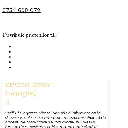
0754 698 079
Distribuie prietenilor tăi !
et|icon_error-
triangle|

Staff-ul Eleganta Miresei ține să vă informeze ca la
showroom-ul nostru viitoarele miresici beneficiază de
orice fel de modificare asupra modelului ales în
funcție de necesitate și plăcere, personalizând-ul