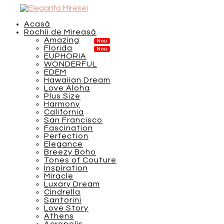
Acasă
Rochii de Mireasă
Amazing
Florida
EUPHORIA
WONDERFUL
EDEM
Hawaiian Dream
Love Aloha
Plus Size
Harmony
California
San Francisco
Fascination
Perfection
Elegance
Breezy Boho
Tones of Couture
Inspiration
Miracle
Luxary Dream
Cindrella
Santorini
Love Story
Athens