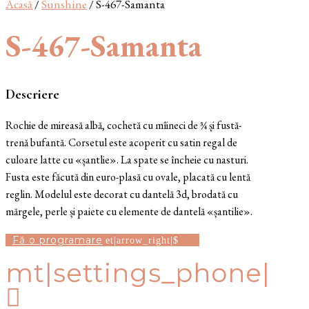
Acasă
/
Sunshine
/ S-467-Samanta
S-467-Samanta
Descriere
Rochie de mireasă albă, cochetă cu mîineci de ¾ și fustă-
trenă bufantă. Corsetul este acoperit cu satin regal de
culoare latte cu «șantlie». La spate se încheie cu nasturi.
Fusta este făcută din euro-plasă cu ovale, placată cu lentă
reglin. Modelul este decorat cu dantelă 3d, brodată cu
mărgele, perle și paiete cu elemente de dantelă «șantilie».
Fă o programare
mt|settings_phone|
