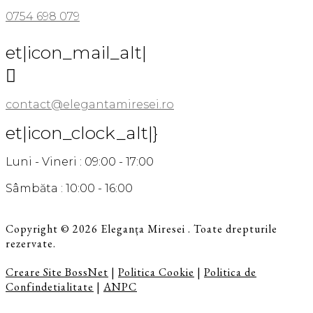
0754 698 079
et|icon_mail_alt|

contact@elegantamiresei.ro
et|icon_clock_alt|}
Luni - Vineri : 09:00 - 17:00
Sâmbăta : 10:00 - 16:00
Copyright © 2026 Eleganța Miresei . Toate drepturile
rezervate.
Creare Site BossNet
|
Politica Cookie
|
Politica de
Confindetialitate
|
ANPC