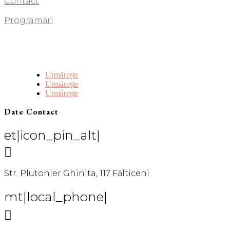
Contact
Programări
Urmărește
Urmărește
Urmărește
Date Contact
et|icon_pin_alt|

Str. Plutonier Ghinita, 117 Fălticeni
mt|local_phone|
