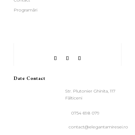
Programări
Date Contact
Str. Plutonier Ghinita, 117
Fălticeni
0754 698 079
contact@elegantamiresei.ro