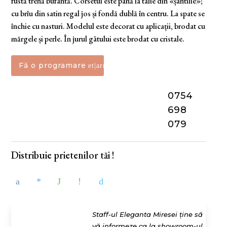
fustă trenă bufantă. Corsetul este până la talie din «șantilie»;
cu brîu din satin regal jos și fondă dublă în centru. La spate se
închie cu nasturi. Modelul este decorat cu aplicații, brodat cu
mărgele și perle. În jurul gâtului este brodat cu cristale.
Fă o programare
0754
698
079
Distribuie prietenilor tăi !
Staff-ul Eleganta Miresei ține să
vă informeze ca la showroom-ul