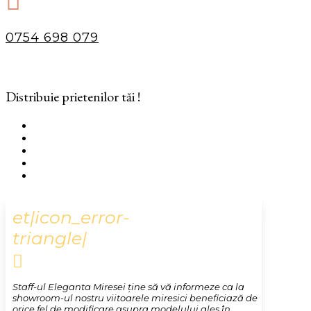

0754 698 079
Distribuie prietenilor tăi !
et|icon_error-
triangle|

Staff-ul Eleganta Miresei ține să vă informeze ca la
showroom-ul nostru viitoarele miresici beneficiază de
orice fel de modificare asupra modelului ales în