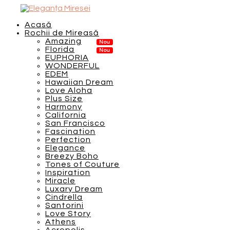
Acasă
Rochii de Mireasă
Amazing
Florida
EUPHORIA
WONDERFUL
EDEM
Hawaiian Dream
Love Aloha
Plus Size
Harmony
California
San Francisco
Fascination
Perfection
Elegance
Breezy Boho
Tones of Couture
Inspiration
Miracle
Luxary Dream
Cindrella
Santorini
Love Story
Athens