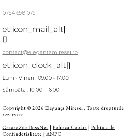
0754 698 079
et|icon_mail_alt|

contact@elegantamiresei.ro
et|icon_clock_alt|}
Luni - Vineri : 09:00 - 17:00
Sâmbăta : 10:00 - 16:00
Copyright © 2026 Eleganța Miresei . Toate drepturile
rezervate.
Creare Site BossNet
|
Politica Cookie
|
Politica de
Confindetialitate
|
ANPC