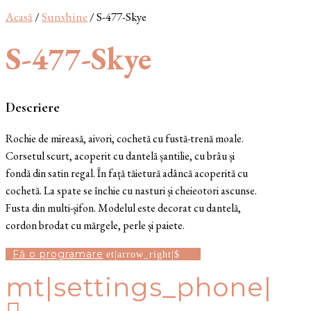
Acasă
/
Sunshine
/ S-477-Skye
S-477-Skye
Descriere
Rochie de mireasă, aivori, cochetă cu fustă-trenă moale.
Corsetul scurt, acoperit cu dantelă șantilie, cu brâu și
fondă din satin regal. În față tăietură adâncă acoperită cu
cochetă. La spate se închie cu nasturi și cheieotori ascunse.
Fusta din multi-șifon. Modelul este decorat cu dantelă,
cordon brodat cu mărgele, perle și paiete.
Fă o programare
mt|settings_phone|