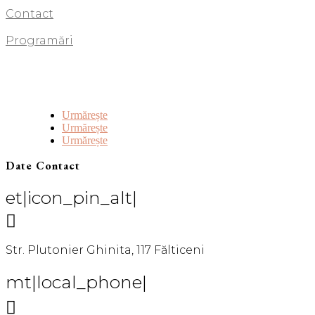
Contact
Programări
Urmărește
Urmărește
Urmărește
Date Contact
et|icon_pin_alt|

Str. Plutonier Ghinita, 117 Fălticeni
mt|local_phone|
