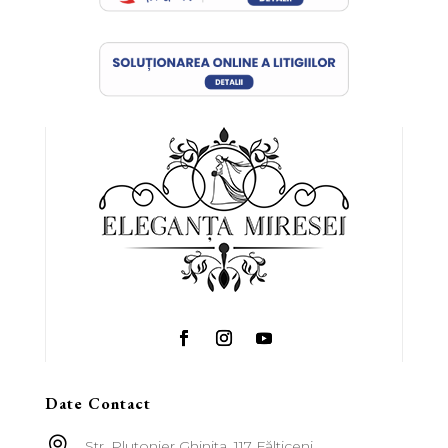
Date Contact

Str. Plutonier Ghinita, 117 Fălticeni