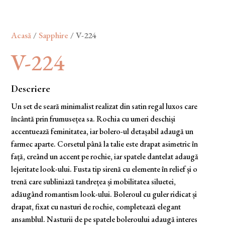
Acasă
/
Sapphire
/ V-224
V-224
Descriere
Un set de seară minimalist realizat din satin regal luxos care
încântă prin frumusețea sa. Rochia cu umeri deschiși
accentuează feminitatea, iar bolero-ul detașabil adaugă un
farmec aparte. Corsetul până la talie este drapat asimetric în
față, creând un accent pe rochie, iar spatele dantelat adaugă
lejeritate look-ului. Fusta tip sirenă cu elemente în relief și o
trenă care subliniază tandrețea și mobilitatea siluetei,
adăugând romantism look-ului. Boleroul cu guler ridicat și
drapat, fixat cu nasturi de rochie, completează elegant
ansamblul. Nasturii de pe spatele boleroului adaugă interes