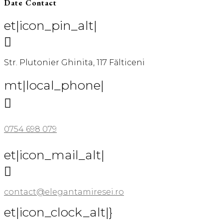
Date Contact
et|icon_pin_alt|

Str. Plutonier Ghinita, 117 Fălticeni
mt|local_phone|

0754 698 079
et|icon_mail_alt|

contact@elegantamiresei.ro
et|icon_clock_alt|}