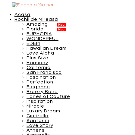
Acasă
Rochii de Mireasă
Amazing
Florida
EUPHORIA
WONDERFUL
EDEM
Hawaiian Dream
Love Aloha
Plus Size
Harmony
California
San Francisco
Fascination
Perfection
Elegance
Breezy Boho
Tones of Couture
Inspiration
Miracle
Luxary Dream
Cindrella
Santorini
Love Story
Athens