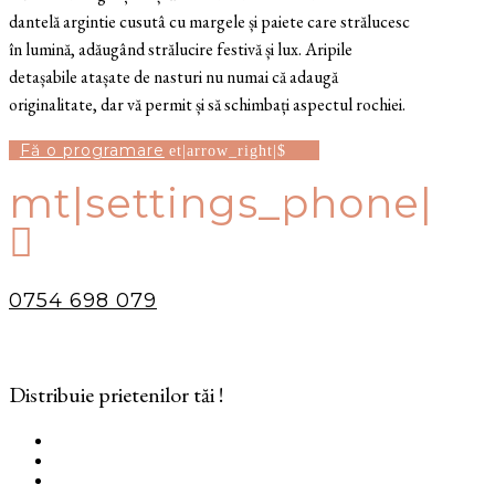
dantelă argintie cusutâ cu margele și paiete care strălucesc
în lumină, adăugând strălucire festivă și lux. Aripile
detașabile atașate de nasturi nu numai că adaugă
originalitate, dar vă permit și să schimbați aspectul rochiei.
Fă o programare
mt|settings_phone|

0754 698 079
Distribuie prietenilor tăi !