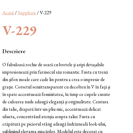
Acasă
/
Sapphire
/ V-229
V-229
Descriere
O fabuloasă rochie de seară cu bretele și aripi detașabile
impresionează prin farmecul său romantic. Fusta cu trenă
din șifon moale care cade lin pentru a crea o impresie de
grație. Corsetul semitransparent cu decolteu în V în față și
în spate accentuează feminitatea, în timp ce cupele cusute
de culoarea nude adaugă eleganță și originalitate. Centura
din talie, drapată într-un pliu mic, accentuează delicat
silueta, concentrând atenția asupra taliei. Fusta cu
crăpătură pe piciorul stâng adaugă îndrăzneală look-ului,
subliniind eleganța mișcărilor. Modelul este decorat cu