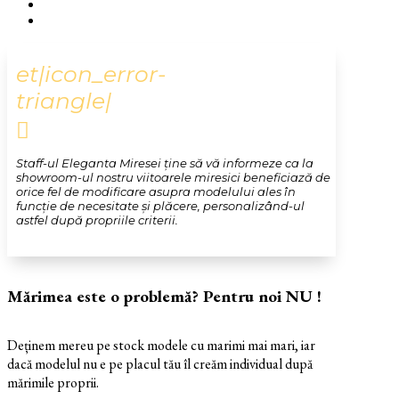
et|icon_error-
triangle|

Staff-ul Eleganta Miresei ține să vă informeze ca la
showroom-ul nostru viitoarele miresici beneficiază de
orice fel de modificare asupra modelului ales în
funcție de necesitate și plăcere, personalizând-ul
astfel după propriile criterii.
Mărimea este o problemă? Pentru noi NU !
Deținem mereu pe stock modele cu marimi mai mari, iar
dacă modelul nu e pe placul tău îl creăm individual după
mărimile proprii.