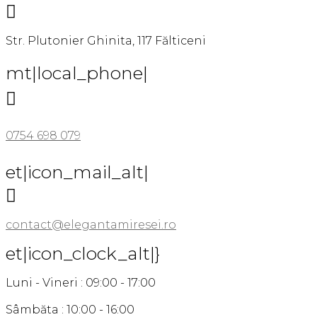

Str. Plutonier Ghinita, 117 Fălticeni
mt|local_phone|

0754 698 079
et|icon_mail_alt|

contact@elegantamiresei.ro
et|icon_clock_alt|}
Luni - Vineri : 09:00 - 17:00
Sâmbăta : 10:00 - 16:00