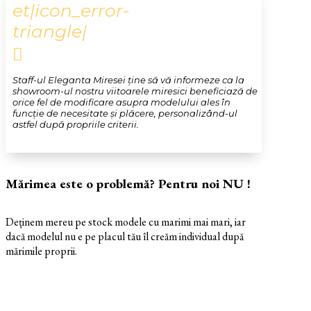
et|icon_error-
triangle|

Staff-ul Eleganta Miresei ține să vă informeze ca la
showroom-ul nostru viitoarele miresici beneficiază de
orice fel de modificare asupra modelului ales în
funcție de necesitate și plăcere, personalizând-ul
astfel după propriile criterii.
Mărimea este o problemă? Pentru noi NU !
Deținem mereu pe stock modele cu marimi mai mari, iar
dacă modelul nu e pe placul tău îl creăm individual după
mărimile proprii.