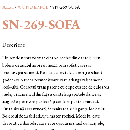
Acasă
/
WONDERFUL
/ SN-269-SOFA
SN-269-SOFA
Descriere
Un set de nuntă format dintr-o rochie din dantelă și un
bolero detașabil impresionează prin sofisticarea și
frumusețea sa unică. Rochia cu bretele subțiri și o siluetă
godet are o trenă fermecătoare care adaugă rafinament
look-ului. Corsetul transparent cu cupe cusute de culoarea
nude, ornamentul din fața a dantelei și spatele dantelat
asigură o potrivire perfectă și confort pentru mireasă.
Fusta sirenă accentuează feminitatea și eleganța look-ului.
Boleroul detașabil adaugă mister rochiei. Modelul este
decorat cu dantelă , care este cusută manual cu margele,