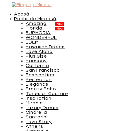
Acasă
Rochii de Mireasă
Amazing
Florida
EUPHORIA
WONDERFUL
EDEM
Hawaiian Dream
Love Aloha
Plus Size
Harmony
California
San Francisco
Fascination
Perfection
Elegance
Breezy Boho
Tones of Couture
Inspiration
Miracle
Luxary Dream
Cindrella
Santorini
Love Story
Athens