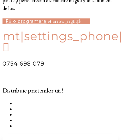
paiete și perle, creând o strălucire magică și un sentiment
de lux.
Fă o programare
mt|settings_phone|

0754 698 079
Distribuie prietenilor tăi !