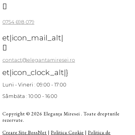

0754 698 079
et|icon_mail_alt|

contact@elegantamiresei.ro
et|icon_clock_alt|}
Luni - Vineri : 09:00 - 17:00
Sâmbăta : 10:00 - 16:00
Copyright © 2026 Eleganța Miresei . Toate drepturile
rezervate.
Creare Site BossNet
|
Politica Cookie
|
Politica de