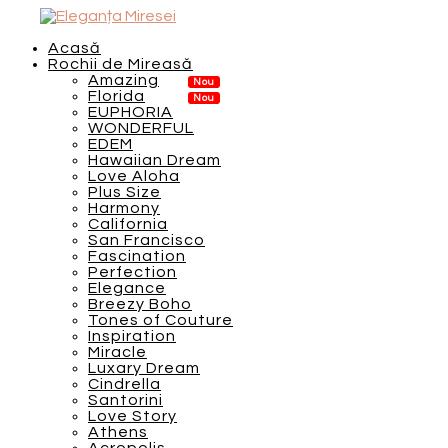
Acasă
Rochii de Mireasă
Amazing
Florida
EUPHORIA
WONDERFUL
EDEM
Hawaiian Dream
Love Aloha
Plus Size
Harmony
California
San Francisco
Fascination
Perfection
Elegance
Breezy Boho
Tones of Couture
Inspiration
Miracle
Luxary Dream
Cindrella
Santorini
Love Story
Athens