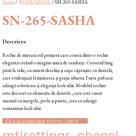
Acasă
/
WONDERFUL
/ SN-265-SASHA
SN-265-SASHA
Descriere
Rochie de mireasă stil prințesă care constă dintr-o rochie
elegantă creând o imagine unică de tandrețe. Corsetul lung
până la talie, cu umerii deschiși și cupe căptușite cu dantelă,
care evidențiază feminitatea și grația siluetei. Fusta pufoasă
adaugă sofisticare și eleganță look-ului. Modelul rochiei
este decorat cu elemente de dantela , care este cusut
manual cu margele, perle și paiete, ceea ce adaugă
romantism look-ului.
Fă o programare
mt|settings_phone|