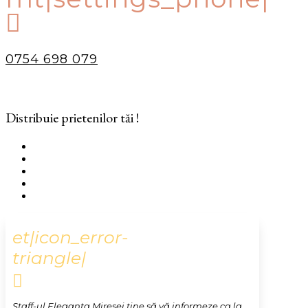

0754 698 079
Distribuie prietenilor tăi !
et|icon_error-
triangle|

Staff-ul Eleganta Miresei ține să vă informeze ca la