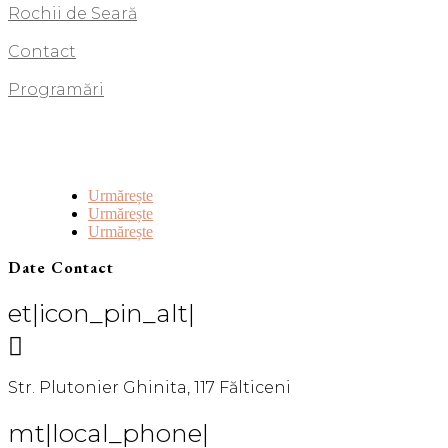
Rochii de Seară
Contact
Programări
Urmărește
Urmărește
Urmărește
Date Contact
et|icon_pin_alt|

Str. Plutonier Ghinita, 117 Fălticeni
mt|local_phone|