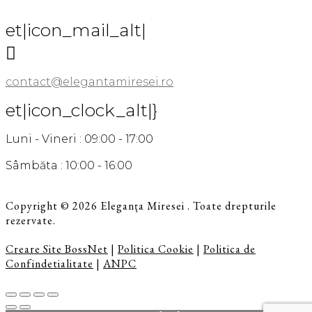
et|icon_mail_alt|

contact@elegantamiresei.ro
et|icon_clock_alt|}
Luni - Vineri : 09:00 - 17:00
Sâmbăta : 10:00 - 16:00
Copyright © 2026 Eleganța Miresei . Toate drepturile
rezervate.
Creare Site BossNet
|
Politica Cookie
|
Politica de
Confindetialitate
|
ANPC