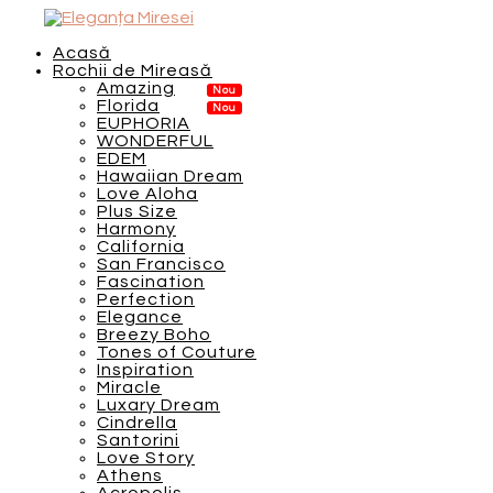
Acasă
Rochii de Mireasă
Amazing
Florida
EUPHORIA
WONDERFUL
EDEM
Hawaiian Dream
Love Aloha
Plus Size
Harmony
California
San Francisco
Fascination
Perfection
Elegance
Breezy Boho
Tones of Couture
Inspiration
Miracle
Luxary Dream
Cindrella
Santorini
Love Story
Athens