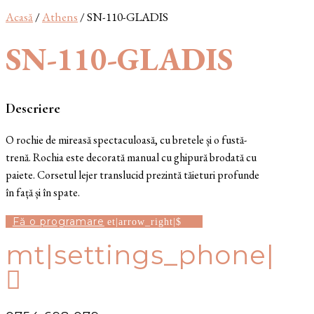
Acasă
/
Athens
/ SN-110-GLADIS
SN-110-GLADIS
Descriere
O rochie de mireasă spectaculoasă, cu bretele și o fustă-
trenă. Rochia este decorată manual cu ghipură brodată cu
paiete. Corsetul lejer translucid prezintă tăieturi profunde
în față și în spate.
Fă o programare
mt|settings_phone|
