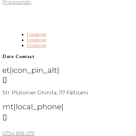
Programări
Urmărește
Urmărește
Urmărește
Date Contact
et|icon_pin_alt|

Str. Plutonier Ghinita, 117 Fălticeni
mt|local_phone|

0754 698 079