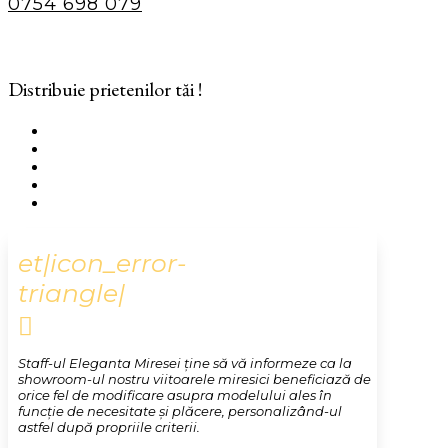
0754 698 079
Distribuie prietenilor tăi !
et|icon_error-
triangle|

Staff-ul Eleganta Miresei ține să vă informeze ca la
showroom-ul nostru viitoarele miresici beneficiază de
orice fel de modificare asupra modelului ales în
funcție de necesitate și plăcere, personalizând-ul
astfel după propriile criterii.