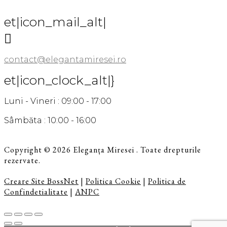
et|icon_mail_alt|

contact@elegantamiresei.ro
et|icon_clock_alt|}
Luni - Vineri : 09:00 - 17:00
Sâmbăta : 10:00 - 16:00
Copyright © 2026 Eleganța Miresei . Toate drepturile
rezervate.
Creare Site BossNet
|
Politica Cookie
|
Politica de
Confindetialitate
|
ANPC