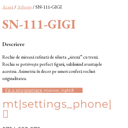
Acasă
/
Athens
/ SN-111-GIGI
SN-111-GIGI
Descriere
Rochie de mireasă rafinată de silueta „sirenă” cu trenă.
Rochia se potrivește perfect figurii, subliniind avantajele
acesteia. Asimetria în decor pe umeri conferă rochiei
originalitatea.
Fă o programare
mt|settings_phone|
