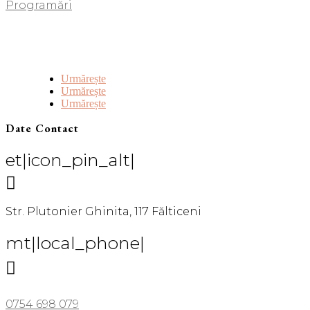
Programări
Urmărește
Urmărește
Urmărește
Date Contact
et|icon_pin_alt|

Str. Plutonier Ghinita, 117 Fălticeni
mt|local_phone|

0754 698 079