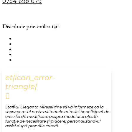
0754 698 079
Distribuie prietenilor tăi !
et|icon_error-
triangle|

Staff-ul Eleganta Miresei ține să vă informeze ca la
showroom-ul nostru viitoarele miresici beneficiază de
orice fel de modificare asupra modelului ales în
funcție de necesitate și plăcere, personalizând-ul
astfel după propriile criterii.