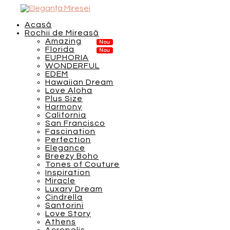
Acasă
Rochii de Mireasă
Amazing
Florida
EUPHORIA
WONDERFUL
EDEM
Hawaiian Dream
Love Aloha
Plus Size
Harmony
California
San Francisco
Fascination
Perfection
Elegance
Breezy Boho
Tones of Couture
Inspiration
Miracle
Luxary Dream
Cindrella
Santorini
Love Story
Athens