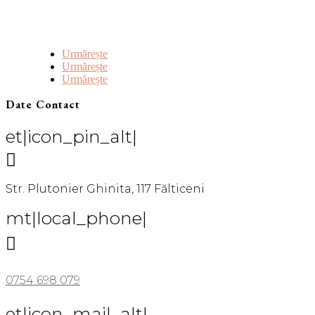
Urmărește
Urmărește
Urmărește
Date Contact
et|icon_pin_alt|

Str. Plutonier Ghinita, 117 Fălticeni
mt|local_phone|

0754 698 079
et|icon_mail_alt|