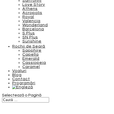
Santorini
Love Story
Athens
Acropolis
Royal
Valencia
Wonderland
Barcelona
S Plus
SN Plus
Sunshine
Rochii de Seară
Sapphire
Capella
Emerald
Cassiopeia
Caramel
Voaluri
Blog
Contact
Programări
Selectează o Pagină