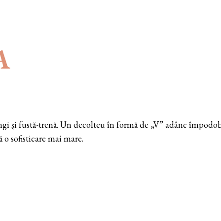
A
gi și fustă-trenă. Un decolteu în formă de „V” adânc împodobeș
ă o sofisticare mai mare.