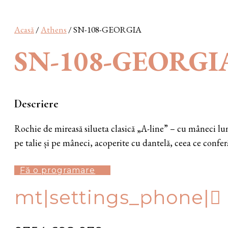
Acasă
/
Athens
/ SN-108-GEORGIA
SN-108-GEORGI
Descriere
Rochie de mireasă silueta clasică „A-line” – cu mâneci lun
pe talie și pe mâneci, acoperite cu dantelă, ceea ce confer
Fă o programare
mt|settings_phone|