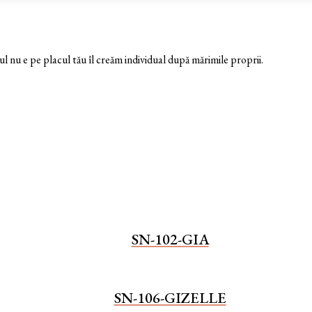
nu e pe placul tău îl creăm individual după mărimile proprii.
SN-102-GIA
SN-106-GIZELLE