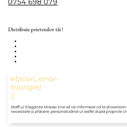
0754 698 079
Distribuie prietenilor tăi !
et|icon_error-
triangle|

Staff-ul Eleganta Miresei ține să vă informeze ca la showroom-u
necesitate și plăcere, personalizând-ul astfel după propriile crit