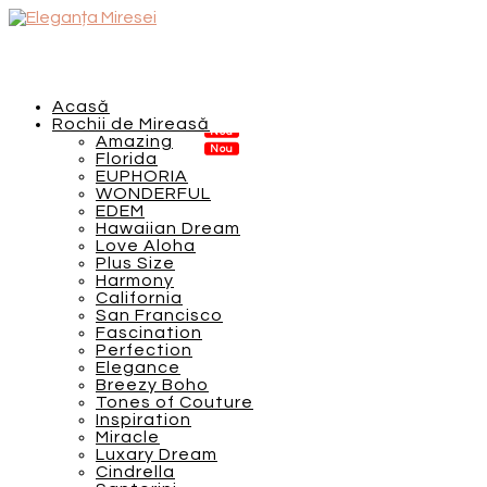
Acasă
Rochii de Mireasă
Amazing
Florida
EUPHORIA
WONDERFUL
EDEM
Hawaiian Dream
Love Aloha
Plus Size
Harmony
California
San Francisco
Fascination
Perfection
Elegance
Breezy Boho
Tones of Couture
Inspiration
Miracle
Luxary Dream
Cindrella