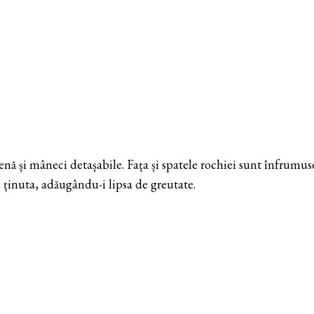
trenă și mâneci detașabile. Fața și spatele rochiei sunt înfrum
ținuta, adăugându-i lipsa de greutate.