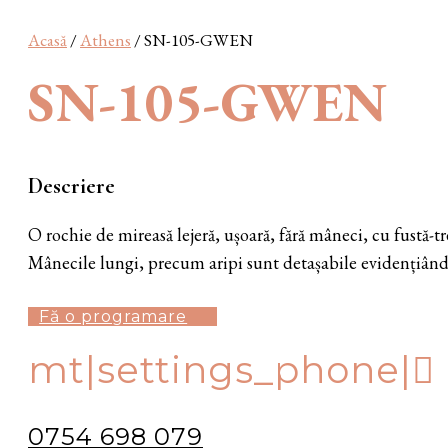
Acasă
/
Athens
/ SN-105-GWEN
SN-105-GWEN
Descriere
O rochie de mireasă lejeră, ușoară, fără mâneci, cu fustă-
Mânecile lungi, precum aripi sunt detașabile evidențiând 
Fă o programare
mt|settings_phone|
0754 698 079