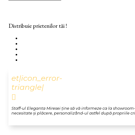
Distribuie prietenilor tăi !
et|icon_error-
triangle|

Staff-ul Eleganta Miresei ține să vă informeze ca la showroom-u
necesitate și plăcere, personalizând-ul astfel după propriile crit