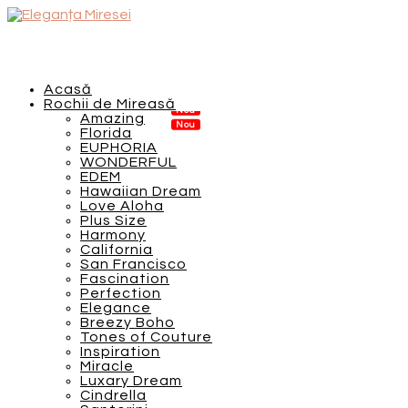
Acasă
Rochii de Mireasă
Amazing
Florida
EUPHORIA
WONDERFUL
EDEM
Hawaiian Dream
Love Aloha
Plus Size
Harmony
California
San Francisco
Fascination
Perfection
Elegance
Breezy Boho
Tones of Couture
Inspiration
Miracle
Luxary Dream
Cindrella