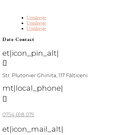
Urmărește
Urmărește
Urmărește
Date Contact
et|icon_pin_alt|

Str. Plutonier Ghinita, 117 Fălticeni
mt|local_phone|

0754 698 079
et|icon_mail_alt|