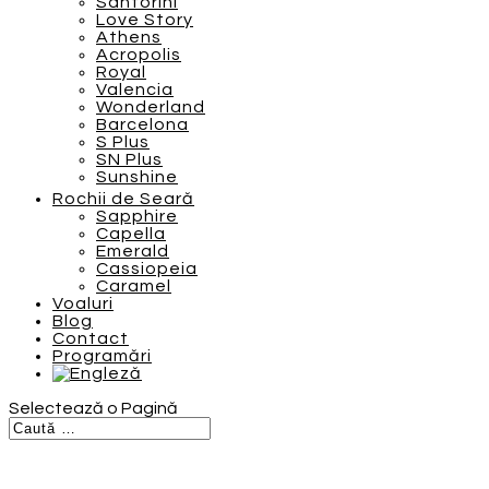
Santorini
Love Story
Athens
Acropolis
Royal
Valencia
Wonderland
Barcelona
S Plus
SN Plus
Sunshine
Rochii de Seară
Sapphire
Capella
Emerald
Cassiopeia
Caramel
Voaluri
Blog
Contact
Programări
Selectează o Pagină