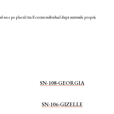
nu e pe placul tău îl creăm individual după mărimile proprii.
SN-108-GEORGIA
SN-106-GIZELLE