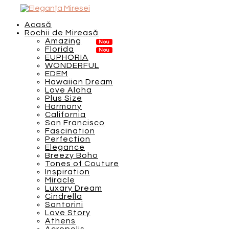
Acasă
Rochii de Mireasă
Amazing
Florida
EUPHORIA
WONDERFUL
EDEM
Hawaiian Dream
Love Aloha
Plus Size
Harmony
California
San Francisco
Fascination
Perfection
Elegance
Breezy Boho
Tones of Couture
Inspiration
Miracle
Luxary Dream
Cindrella
Santorini
Love Story
Athens