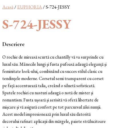
Acasă
/
EUPHORIA
/ S-724-JESSY
S-724-JESSY
Descriere
O rochie de mireasă scurtă cu chantilly vă va surprinde cu
luxul său. Mânecile lungi și fusta pufoasă adaugă eleganță și
feminitate look-ului, combinând cu succes stilul clasic cu
tendințele moderne. Corsetul semi transparent cu corset
pe față accentuează talia, creând o siluetă sofisticată.
Spatele rochiei cu nasturi adaugă o notă de mister și
romantism. Fusta ușoară și aerisită vă oferă libertate de
mișcare și vă asigură confort pe tot parcursul zilei nunții.
Acest model impresionează prin luxul său datorită
decorului rafinat: aplicații din mărgele, paiete strălucitoare