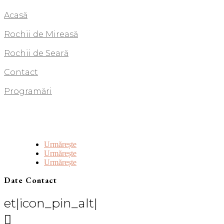
Acasă
Rochii de Mireasă
Rochii de Seară
Contact
Programări
Urmărește
Urmărește
Urmărește
Date Contact
et|icon_pin_alt|
