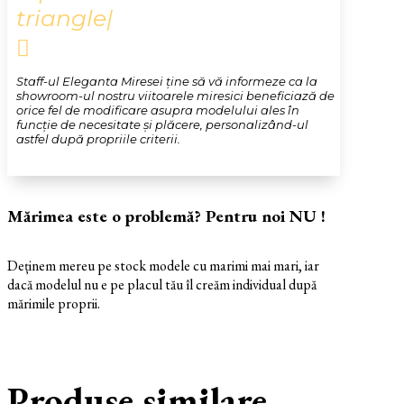
triangle|

Staff-ul Eleganta Miresei ține să vă informeze ca la
showroom-ul nostru viitoarele miresici beneficiază de
orice fel de modificare asupra modelului ales în
funcție de necesitate și plăcere, personalizând-ul
astfel după propriile criterii.
Mărimea este o problemă? Pentru noi NU !
Deținem mereu pe stock modele cu marimi mai mari, iar
dacă modelul nu e pe placul tău îl creăm individual după
mărimile proprii.
Produse similare