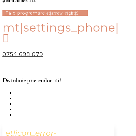
și dantelă delicată.
Fă o programare
mt|settings_phone|

0754 698 079
Distribuie prietenilor tăi !
et|icon_error-