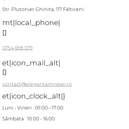
Str. Plutonier Ghinita, 117 Fălticeni
mt|local_phone|

0754 698 079
et|icon_mail_alt|

contact@elegantamiresei.ro
et|icon_clock_alt|}
Luni - Vineri : 09:00 - 17:00
Sâmbăta : 10:00 - 16:00