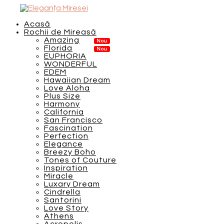
Acasă
Rochii de Mireasă
Amazing
Florida
EUPHORIA
WONDERFUL
EDEM
Hawaiian Dream
Love Aloha
Plus Size
Harmony
California
San Francisco
Fascination
Perfection
Elegance
Breezy Boho
Tones of Couture
Inspiration
Miracle
Luxary Dream
Cindrella
Santorini
Love Story
Athens