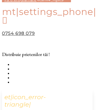
Fă o programare
mt|settings_phone|

0754 698 079
Distribuie prietenilor tăi !
et|icon_error-
triangle|