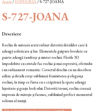
Acasă
/
EUPHORIA
/ S-727-JOANA
S-727-JOANA
Descriere
Rochia de mireasă arată rafinat datorită detaliilor care îi
adaugă sofisticare și lux. Elementele guipure brodate cu
paiete adaugă tandrețe și mister rochiei. Florile 3D
împodobite cu cristale fac rochia și mai expresivă, oferindu-
i un rafinament romantic. Corsetul deschis cu un decolteu
adânc și detalii crețe subliniază feminitatea și eleganța
rochiei, în timp ce fusta cu o crăpătură la spate adaugă
lejeritate și grație look-ului. Datorită trenei, rochia creează
impresia de măreție și farmec, subliniind perfect momentul
solemn al nunții.