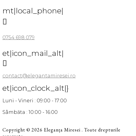
mt|local_phone|

0754 698 079
et|icon_mail_alt|

contact@elegantamiresei.ro
et|icon_clock_alt|}
Luni - Vineri : 09:00 - 17:00
Sâmbăta : 10:00 - 16:00
Copyright © 2026 Eleganța Miresei . Toate drepturile