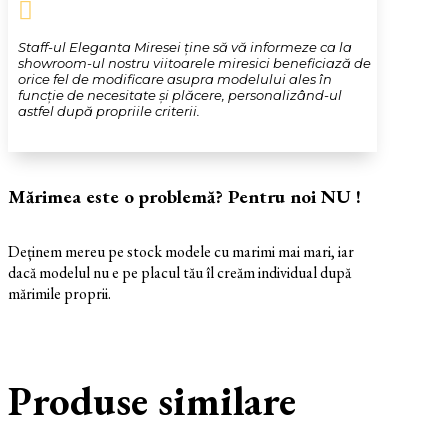

Staff-ul Eleganta Miresei ține să vă informeze ca la
showroom-ul nostru viitoarele miresici beneficiază de
orice fel de modificare asupra modelului ales în
funcție de necesitate și plăcere, personalizând-ul
astfel după propriile criterii.
Mărimea este o problemă? Pentru noi NU !
Deținem mereu pe stock modele cu marimi mai mari, iar
dacă modelul nu e pe placul tău îl creăm individual după
mărimile proprii.
Produse similare