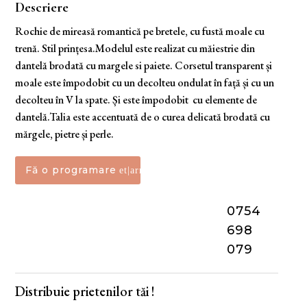
Descriere
Rochie de mireasă romantică pe bretele, cu fustă moale cu
trenă. Stil prințesa.Modelul este realizat cu măiestrie din
dantelă brodată cu margele si paiete. Corsetul transparent și
moale este împodobit cu un decolteu ondulat în față și cu un
decolteu în V la spate. Și este împodobit cu elemente de
dantelă.Talia este accentuată de o curea delicată brodată cu
mărgele, pietre și perle.
Fă o programare
0754
698
079
Distribuie prietenilor tăi !