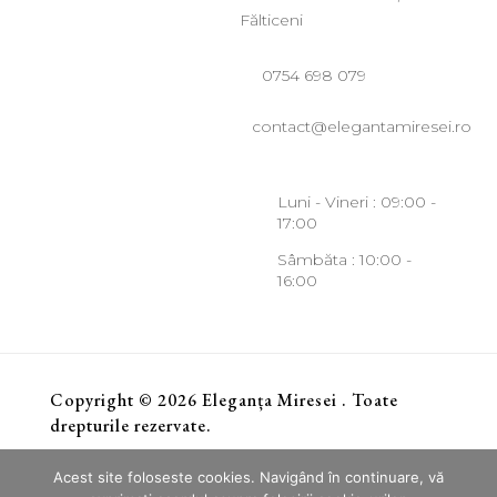
Fălticeni
0754 698 079
contact@elegantamiresei.ro
Luni - Vineri : 09:00 -
17:00
Sâmbăta : 10:00 -
16:00
Copyright © 2026 Eleganța Miresei . Toate
drepturile rezervate.
Acest site foloseste cookies. Navigând în continuare, vă