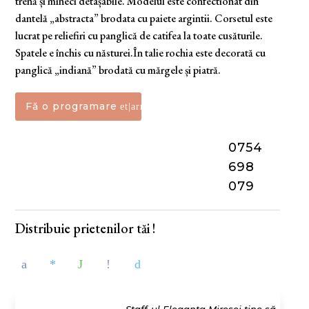
trenă și mîneci detașabile. Modelul este confectionat din
dantelă „abstracta” brodata cu paiete argintii. Corsetul este
lucrat pe reliefiri cu panglică de catifea la toate cusăturile.
Spatele e închis cu năsturei.În talie rochia este decorată cu
panglică „indiană” brodată cu mărgele și piatră.
Fă o programare
0754
698
079
Distribuie prietenilor tăi !