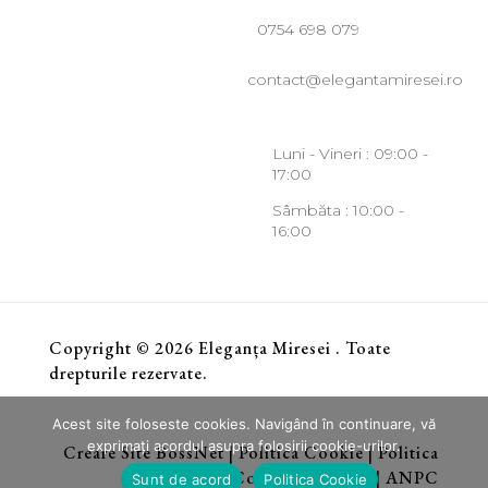
0754 698 079
contact@elegantamiresei.ro
Luni - Vineri : 09:00 -
17:00
Sâmbăta : 10:00 -
16:00
Copyright © 2026 Eleganța Miresei . Toate
drepturile rezervate.
Acest site foloseste cookies. Navigând în continuare, vă
exprimaţi acordul asupra folosirii cookie-urilor.
Creare Site BossNet
|
Politica Cookie
|
Politica
de Confindetialitate
|
ANPC
Sunt de acord
Politica Cookie