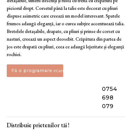
detașabile, umerii deschiși și fustă cu trenă cu crăpătură pe
piciorul drept. Corsetul până la talie este decorat cu pliuri
dispuse asimetric care creează un model interesant. Spatele
frumos adaugă eleganță, iar o curea subțire accentuează talia.
Bretelele detașabile, drapate, cu pliuri și prinse de corset cu
nasturi, creează un aspect deosebit. Crăpătura din partea de
jos este drapată cu pliuri, ceea ce adaugă lejeritate și eleganță
rochiei.
Fă o programare
0754
698
079
Distribuie prietenilor tăi !