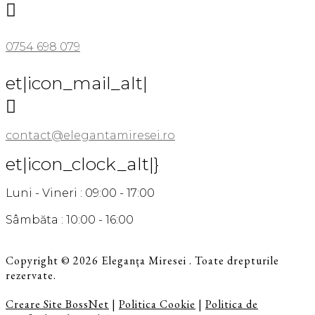

0754 698 079
et|icon_mail_alt|

contact@elegantamiresei.ro
et|icon_clock_alt|}
Luni - Vineri : 09:00 - 17:00
Sâmbăta : 10:00 - 16:00
Copyright © 2026 Eleganța Miresei . Toate drepturile
rezervate.
Creare Site BossNet
|
Politica Cookie
|
Politica de