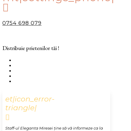

0754 698 079
Distribuie prietenilor tăi !
et|icon_error-
triangle|

Staff-ul Eleganta Miresei ține să vă informeze ca la