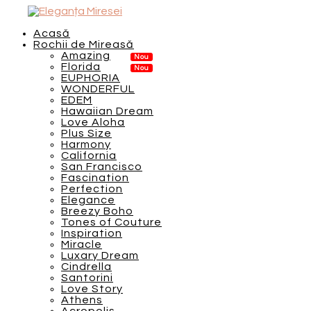
Acasă
Rochii de Mireasă
Amazing
Florida
EUPHORIA
WONDERFUL
EDEM
Hawaiian Dream
Love Aloha
Plus Size
Harmony
California
San Francisco
Fascination
Perfection
Elegance
Breezy Boho
Tones of Couture
Inspiration
Miracle
Luxary Dream
Cindrella
Santorini
Love Story
Athens