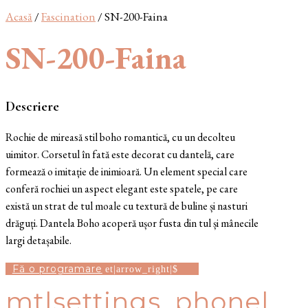
Acasă
/
Fascination
/ SN-200-Faina
SN-200-Faina
Descriere
Rochie de mireasă stil boho romantică, cu un decolteu
uimitor. Corsetul în fată este decorat cu dantelă, care
formează o imitație de inimioară. Un element special care
conferă rochiei un aspect elegant este spatele, pe care
există un strat de tul moale cu textură de buline și nasturi
drăguți. Dantela Boho acoperă ușor fusta din tul și mânecile
largi detașabile.
Fă o programare
mt|settings_phone|