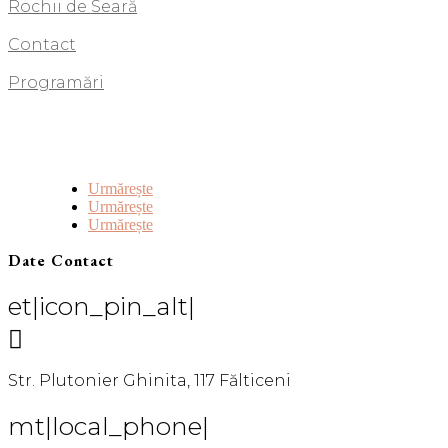
Rochii de Seară
Contact
Programări
Urmărește
Urmărește
Urmărește
Date Contact
et|icon_pin_alt|

Str. Plutonier Ghinita, 117 Fălticeni
mt|local_phone|