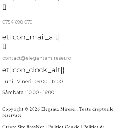

0754 698 079
et|icon_mail_alt|

contact@elegantamiresei.ro
et|icon_clock_alt|}
Luni - Vineri : 09:00 - 17:00
Sâmbăta : 10:00 - 16:00
Copyright © 2026 Eleganța Miresei . Toate drepturile
rezervate.
Creare Site BossNet
|
Politica Cookie
|
Politica de