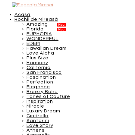
Acasă
Rochii de Mireasă
Amazing
Florida
EUPHORIA
WONDERFUL
EDEM
Hawaiian Dream
Love Aloha
Plus Size
Harmony
California
San Francisco
Fascination
Perfection
Elegance
Breezy Boho
Tones of Couture
Inspiration
Miracle
Luxary Dream
Cindrella
Santorini
Love Story
Athens