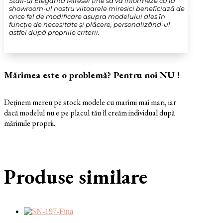
Staff-ul Eleganta Miresei ține să vă informeze ca la
showroom-ul nostru viitoarele miresici beneficiază de
orice fel de modificare asupra modelului ales în
funcție de necesitate și plăcere, personalizând-ul
astfel după propriile criterii.
Mărimea este o problemă? Pentru noi NU !
Deținem mereu pe stock modele cu marimi mai mari, iar
dacă modelul nu e pe placul tău îl creăm individual după
mărimile proprii.
Produse similare