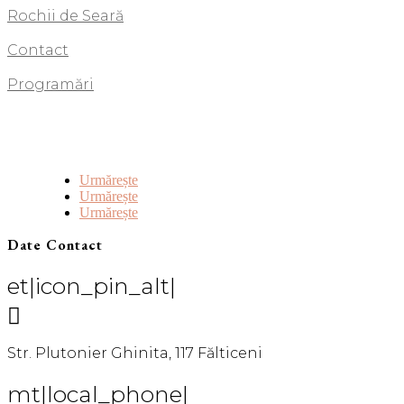
Rochii de Seară
Contact
Programări
Urmărește
Urmărește
Urmărește
Date Contact
et|icon_pin_alt|

Str. Plutonier Ghinita, 117 Fălticeni
mt|local_phone|