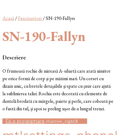
Acasă
/
Fascination
/ SN-190-Fallyn
SN-190-Fallyn
Descriere
O frumoasă rochie de mireasă A- siluetă care arată uimitor
pe orice formă de corp și pe mărimi mari. Un corset cu
dizain unic, cu bretele detașabile și spate cu șnur care ajută
la sublinierea taliei. Rochia este decorată cu elemente de
dantelă brodată cu mărgele, paiete și perle, care coboară pe
o fustă din tul, și apoi se preling ușor de-a lungul trenei.
Fă o programare