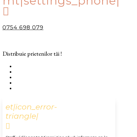
mt|settings_phone|

0754 698 079
Distribuie prietenilor tăi !
et|icon_error-
triangle|
