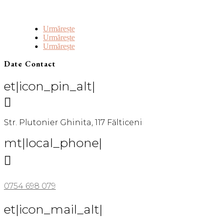
Urmărește
Urmărește
Urmărește
Date Contact
et|icon_pin_alt|

Str. Plutonier Ghinita, 117 Fălticeni
mt|local_phone|

0754 698 079
et|icon_mail_alt|