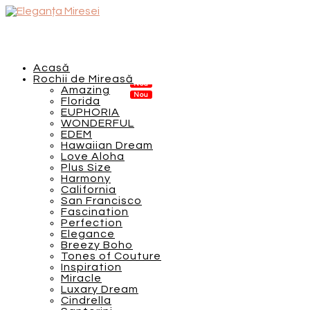
Acasă
Rochii de Mireasă
Amazing
Florida
EUPHORIA
WONDERFUL
EDEM
Hawaiian Dream
Love Aloha
Plus Size
Harmony
California
San Francisco
Fascination
Perfection
Elegance
Breezy Boho
Tones of Couture
Inspiration
Miracle
Luxary Dream
Cindrella