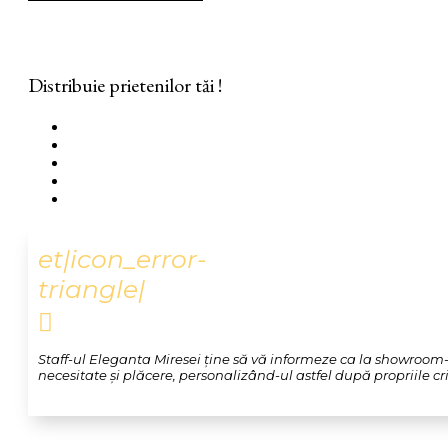
Distribuie prietenilor tăi !
et|icon_error-
triangle|

Staff-ul Eleganta Miresei ține să vă informeze ca la showroom-u
necesitate și plăcere, personalizând-ul astfel după propriile crit