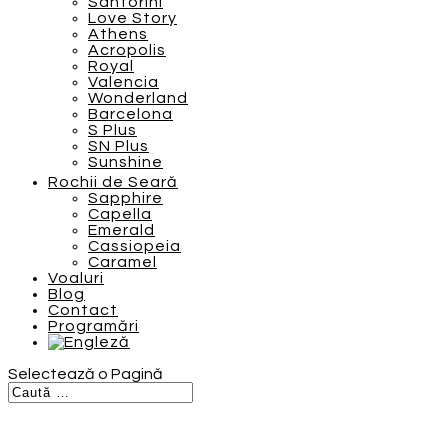
Santorini
Love Story
Athens
Acropolis
Royal
Valencia
Wonderland
Barcelona
S Plus
SN Plus
Sunshine
Rochii de Seară
Sapphire
Capella
Emerald
Cassiopeia
Caramel
Voaluri
Blog
Contact
Programări
Selectează o Pagină