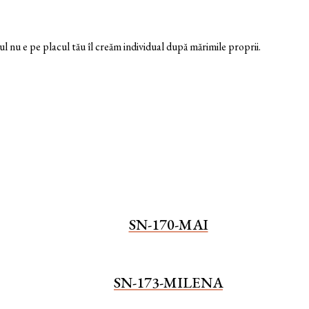
nu e pe placul tău îl creăm individual după mărimile proprii.
SN-170-MAI
SN-173-MILENA