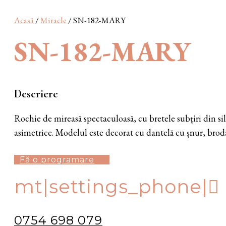
Acasă
/
Miracle
/ SN-182-MARY
SN-182-MARY
Descriere
Rochie de mireasă spectaculoasă, cu bretele subțiri din sil
asimetrice. Modelul este decorat cu dantelă cu șnur, broda
Fă o programare
mt|settings_phone|
0754 698 079