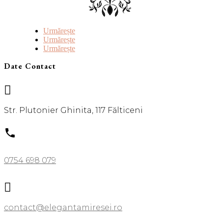
Urmărește
Urmărește
Urmărește
Date Contact

Str. Plutonier Ghinita, 117 Fălticeni

0754 698 079

contact@elegantamiresei.ro