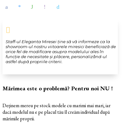

Staff-ul Eleganta Miresei ține să vă informeze ca la
showroom-ul nostru viitoarele miresici beneficiază de
orice fel de modificare asupra modelului ales în
funcție de necesitate și plăcere, personalizând-ul
astfel după propriile criterii.
Mărimea este o problemă? Pentru noi NU !
Deținem mereu pe stock modele cu marimi mai mari, iar
dacă modelul nu e pe placul tău îl creăm individual după
mărimile proprii.