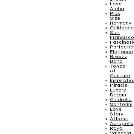
Love
Aloha
Plus
Size
Harmony
California
San
Francisc
Fascinat
Perfecti
Elegance
Breezy
Boho
Tones
of
Couture
Inspiratio
Miracle
Luxary
Dream
Cindrella
Santorini
Love
Story
Athens
Acropolis
Royal
Valencia