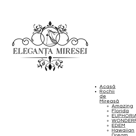
Acasă
Rochii
de
Mireasă
Amazing
Florida
EUPHORI
WONDER
EDEM
Hawaiian
Dream