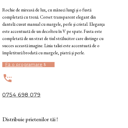
Rochie de mireasă de lux, cu mâneci lungi și o fustă
completată cu trenă. Corset transparent elegant din
dantelă cusut manual cu margele, perle și cristal. Eleganța
este accentuată de un decolteu în V pe spate. Fusta este
completată de un strat de tiul strălucitor care distinge cu
succes această imagine. Linia taliei este accentuată de o
împletitură brodată cu margele, piatră și perle.
Fă o programare

0754 698 079
Distribuie prietenilor tăi !