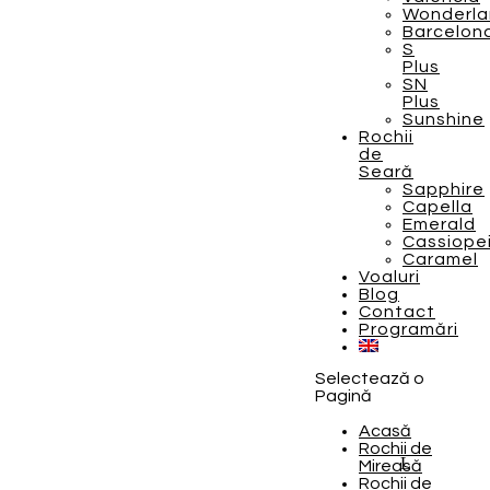
Wonderla
Barcelon
S
Plus
SN
Plus
Sunshine
Rochii
de
Seară
Sapphire
Capella
Emerald
Cassiope
Caramel
Voaluri
Blog
Contact
Programări
Selectează o
Pagină
Acasă
Rochii de
Mireasă
Rochii de