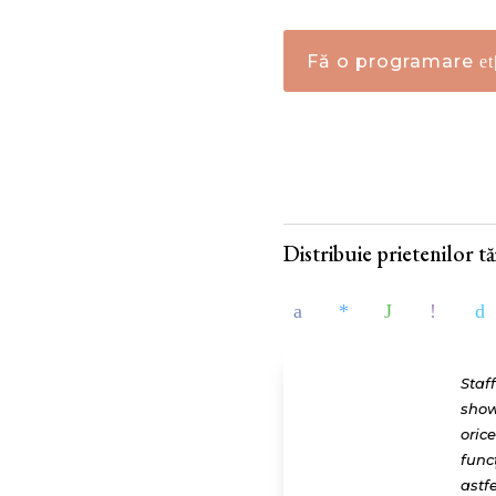
Fă o programare
Distribuie prietenilor tăi
Staf
show
oric
func
astfe