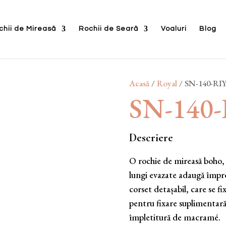
chii de Mireasă
Rochii de Seară
Voaluri
Blog
Acasă
/
Royal
/ SN-140-RI
SN-140
Descriere
O rochie de mireasă boho, 
lungi evazate adaugă împreu
corset detașabil, care se fi
pentru fixare suplimentară
împletitură de macramé.