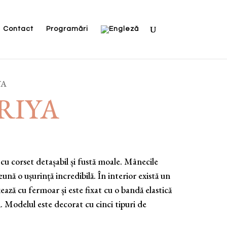
Contact
Programări
YA
-RIYA
cu corset detașabil și fustă moale. Mânecile
nă o ușurință incredibilă. În interior există un
xează cu fermoar și este fixat cu o bandă elastică
. Modelul este decorat cu cinci tipuri de