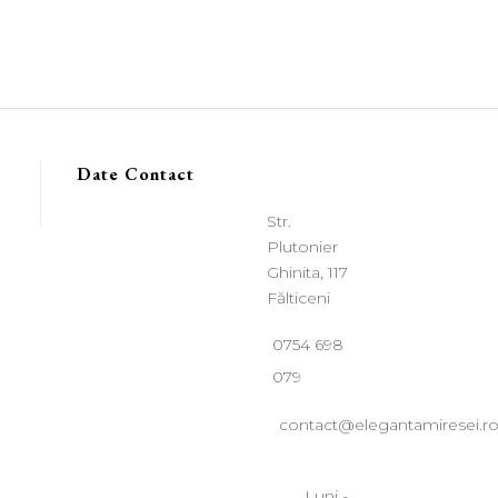
Date Contact
Str.
Plutonier
Ghinita, 117
Fălticeni
0754 698
079
contact@elegantamiresei.r
Luni -