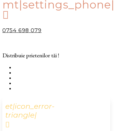
mt|settings_phone|

0754 698 079
Distribuie prietenilor tăi !
et|icon_error-
triangle|
