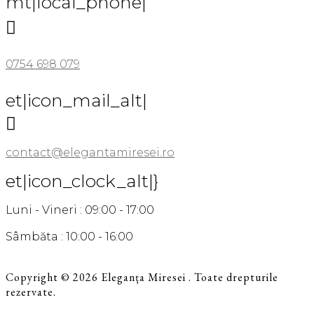
mt|local_phone|

0754 698 079
et|icon_mail_alt|

contact@elegantamiresei.ro
et|icon_clock_alt|}
Luni - Vineri : 09:00 - 17:00
Sâmbăta : 10:00 - 16:00
Copyright © 2026 Eleganța Miresei . Toate drepturile
rezervate.