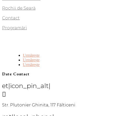
Rochii de Seară
Contact
Programări
Urmărește
Urmărește
Urmărește
Date Contact
et|icon_pin_alt|

Str. Plutonier Ghinita, 117 Fălticeni