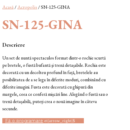
Acasă
/
Acropolis
/ SN-125-GINA
SN-125-GINA
Descriere
Un set de nuntă spectaculos format dintr-o rochie scurtă
pe bretele, o fustă bufantă și trenă detașabile. Rochia este
decorată cu un decolteu profund în față, bretelele au
posibilitatea de a se lega în diferite moduri, combinând cu
diferite imagini. Fusta este decorată cu ghipură din
margele, ceea ce conferă mișcări line. Alegând o fustă sau o
trenă detașabilă, puteți crea o nouă imagine în câteva
secunde.
Fă o programare