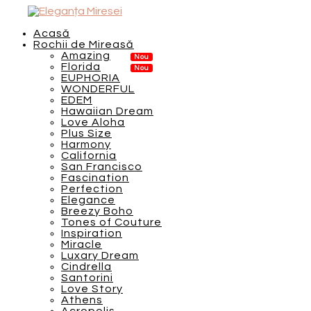
Acasă
Rochii de Mireasă
Amazing
Florida
EUPHORIA
WONDERFUL
EDEM
Hawaiian Dream
Love Aloha
Plus Size
Harmony
California
San Francisco
Fascination
Perfection
Elegance
Breezy Boho
Tones of Couture
Inspiration
Miracle
Luxary Dream
Cindrella
Santorini
Love Story
Athens