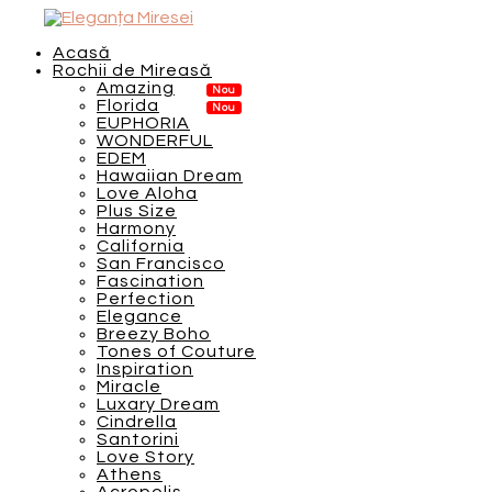
Acasă
Rochii de Mireasă
Amazing
Florida
EUPHORIA
WONDERFUL
EDEM
Hawaiian Dream
Love Aloha
Plus Size
Harmony
California
San Francisco
Fascination
Perfection
Elegance
Breezy Boho
Tones of Couture
Inspiration
Miracle
Luxary Dream
Cindrella
Santorini
Love Story
Athens