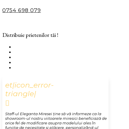
0754 698 079
Distribuie prietenilor tăi !
et|icon_error-
triangle|

Staff-ul Eleganta Miresei ține să vă informeze ca la
showroom-ul nostru viitoarele miresici beneficiază de
orice fel de modificare asupra modelului ales în
funcție de necesitate și plăcere, personalizând-ul