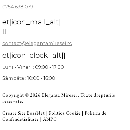
0754 698 079
et|icon_mail_alt|

contact@elegantamiresei.ro
et|icon_clock_alt|}
Luni - Vineri : 09:00 - 17:00
Sâmbăta : 10:00 - 16:00
Copyright © 2026 Eleganța Miresei . Toate drepturile
rezervate.
Creare Site BossNet
|
Politica Cookie
|
Politica de
Confindetialitate
|
ANPC