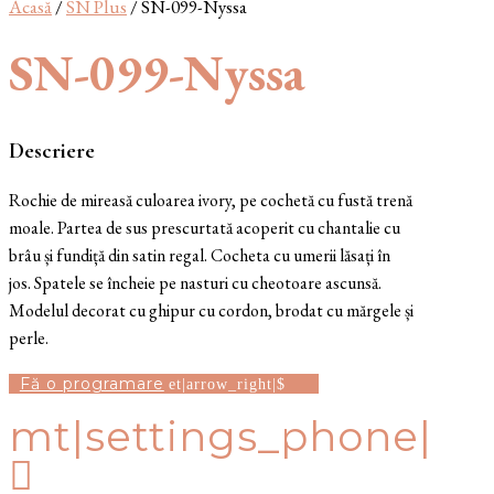
Acasă
/
SN Plus
/ SN-099-Nyssa
SN-099-Nyssa
Descriere
Rochie de mireasă culoarea ivory, pe cochetă cu fustă trenă
moale. Partea de sus prescurtată acoperit cu chantalie cu
brâu și fundiță din satin regal. Cocheta cu umerii lăsați în
jos. Spatele se încheie pe nasturi cu cheotoare ascunsă.
Modelul decorat cu ghipur cu cordon, brodat cu mărgele și
perle.
Fă o programare
mt|settings_phone|
