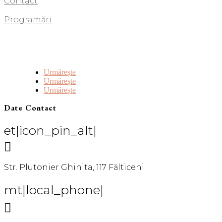
Contact
Programări
Urmărește
Urmărește
Urmărește
Date Contact
et|icon_pin_alt|

Str. Plutonier Ghinita, 117 Fălticeni
mt|local_phone|
