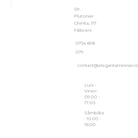
Str.
Plutonier
Ghinita, 117
Fălticeni
0754 698
079
contact@elegantamiresei.r
Luni -
Vineri :
09:00 -
17:00
Sâmbăta
: 10:00 -
16:00