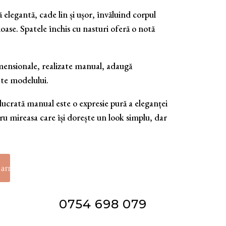
 elegantă, cade lin și ușor, învăluind corpul
ioase. Spatele închis cu nasturi oferă o notă
imensionale, realizate manual, adaugă
ate modelului.
lucrată manual este o expresie pură a eleganței
 mireasa care își dorește un look simplu, dar
0754 698 079