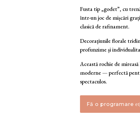
Fusta tip „godet”, cu trenă
într-un joc de mișcări graț
clasică de rafinament.
Decorațiunile florale trid
profunzime și individualit
Această rochie de mireasă 
moderne — perfectă pentru
spectaculos.
Fă o programare