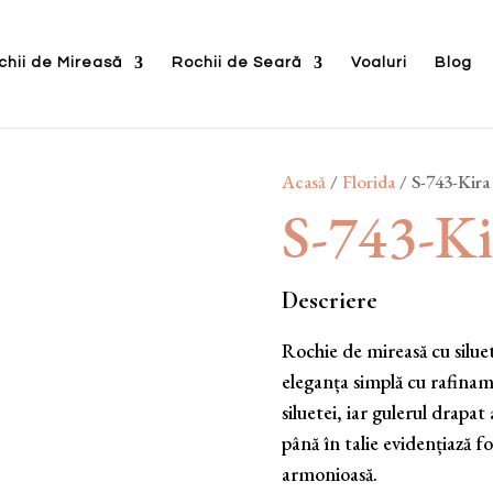
chii de Mireasă
Rochii de Seară
Voaluri
Blog
Acasă
/
Florida
/ S-743-Kira
S-743-Ki
Descriere
Rochie de mireasă cu siluet
eleganța simplă cu rafinam
siluetei, iar gulerul drapa
până în talie evidențiază f
armonioasă.