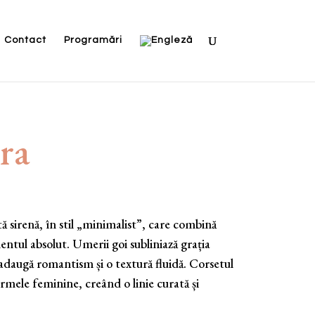
Contact
Programări
ra
ă sirenă, în stil „minimalist”, care combină
entul absolut. Umerii goi subliniază grația
t adaugă romantism și o textură fluidă. Corsetul
ormele feminine, creând o linie curată și