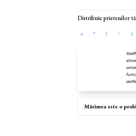
Distribuie prietenilor tăi
Staf
show
oric
func
astfe
Mărimea este o prob