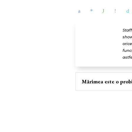
Staf
show
oric
func
astfe
Mărimea este o prob