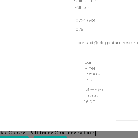
Ghinita, 117
Fălticeni
0754 698
079
contact@elegantamiresei.r
Luni -
Vineri :
09:00 -
17:00
Sâmbăta
: 10:00 -
16:00
tica Cookie
|
Politica de Confindetialitate
|