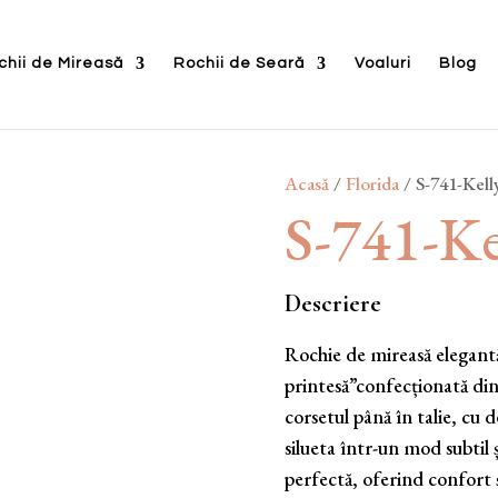
chii de Mireasă
Rochii de Seară
Voaluri
Blog
Acasă
/
Florida
/ S-741-Kell
S-741-Ke
Descriere
Rochie de mireasă elegantă
printesă”confecționată din 
corsetul până în talie, cu d
silueta într-un mod subtil 
perfectă, oferind confort ș