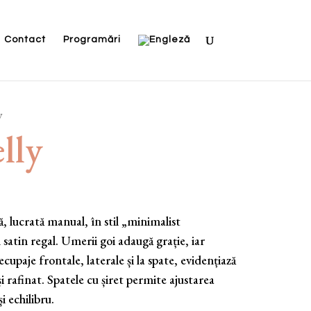
Contact
Programări
y
lly
, lucrată manual, în stil „minimalist
satin regal. Umerii goi adaugă grație, iar
ecupaje frontale, laterale și la spate, evidențiază
și rafinat. Spatele cu șiret permite ajustarea
i echilibru.