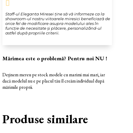

Staff-ul Eleganta Miresei ține să vă informeze ca la
showroom-ul nostru viitoarele miresici beneficiază de
orice fel de modificare asupra modelului ales în
funcție de necesitate și plăcere, personalizând-ul
astfel după propriile criterii.
Mărimea este o problemă? Pentru noi NU !
Deținem mereu pe stock modele cu marimi mai mari, iar
dacă modelul nu e pe placul tău îl creăm individual după
mărimile proprii.
Produse similare