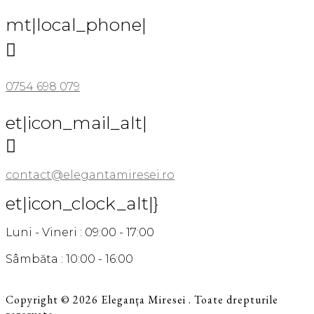
mt|local_phone|

0754 698 079
et|icon_mail_alt|

contact@elegantamiresei.ro
et|icon_clock_alt|}
Luni - Vineri : 09:00 - 17:00
Sâmbăta : 10:00 - 16:00
Copyright © 2026 Eleganța Miresei . Toate drepturile