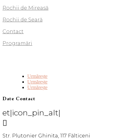
Rochii de Mireasă
Rochii de Seară
Contact
Programări
Urmărește
Urmărește
Urmărește
Date Contact
et|icon_pin_alt|

Str. Plutonier Ghinita, 117 Fălticeni