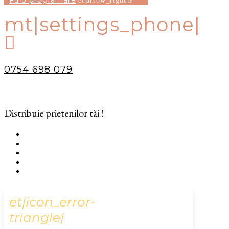
Fă o programare
mt|settings_phone|

0754 698 079
Distribuie prietenilor tăi !
et|icon_error-
triangle|