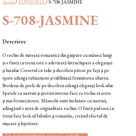
Acasă
/
EUPHORIA
/ S-708-JASMINE
S-708-JASMINE
Descriere
O rochie de mireasă romantică din guipure cu mâneci lungi
și o fustă cu trenă este o adevărată întruchipare a eleganței
și luxului. Corsetul cu talie și decolteu pătrat pe față și pe
spate adaugă rafinament și subliniază feminitatea siluetei.
Broderia de perle de pe decolteu adaugă eleganță look-ului.
Spatele cu nasturi și șireturi interne face ca rochia să arate
și mai fermecătoare. Mânecile sunt încheiate cu nasturi,
adăugând o notă de originalitate rochiei. O fustă pufoasă cu
trenă face look-ul fabulos și romantic, creând efectul de
mișcare și lejeritate.