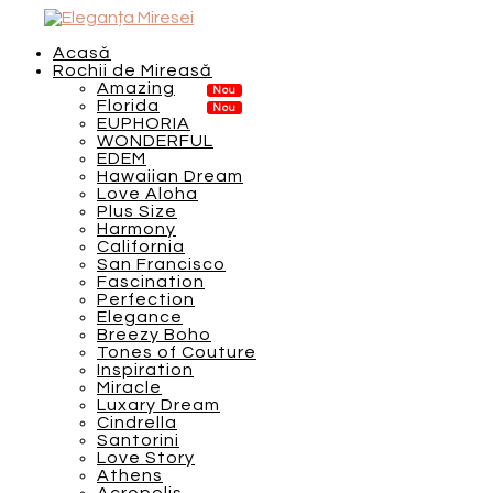
Acasă
Rochii de Mireasă
Amazing
Florida
EUPHORIA
WONDERFUL
EDEM
Hawaiian Dream
Love Aloha
Plus Size
Harmony
California
San Francisco
Fascination
Perfection
Elegance
Breezy Boho
Tones of Couture
Inspiration
Miracle
Luxary Dream
Cindrella
Santorini
Love Story
Athens