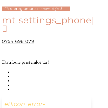
Fă o programare
mt|settings_phone|

0754 698 079
Distribuie prietenilor tăi !
et|icon_error-