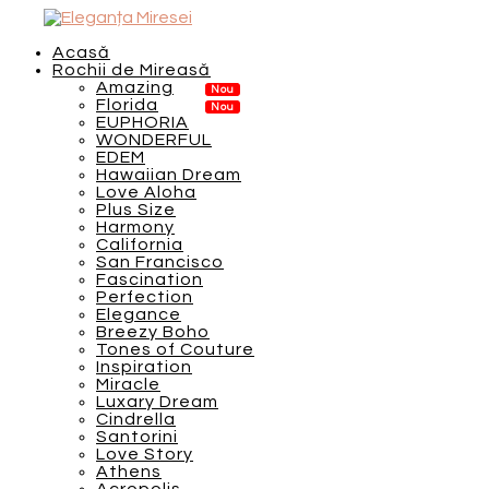
Acasă
Rochii de Mireasă
Amazing
Florida
EUPHORIA
WONDERFUL
EDEM
Hawaiian Dream
Love Aloha
Plus Size
Harmony
California
San Francisco
Fascination
Perfection
Elegance
Breezy Boho
Tones of Couture
Inspiration
Miracle
Luxary Dream
Cindrella
Santorini
Love Story
Athens