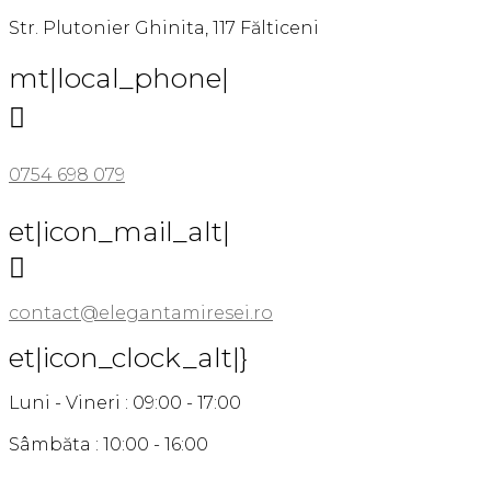
Str. Plutonier Ghinita, 117 Fălticeni
mt|local_phone|

0754 698 079
et|icon_mail_alt|

contact@elegantamiresei.ro
et|icon_clock_alt|}
Luni - Vineri : 09:00 - 17:00
Sâmbăta : 10:00 - 16:00