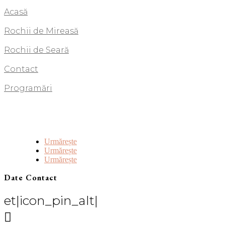
Acasă
Rochii de Mireasă
Rochii de Seară
Contact
Programări
Urmărește
Urmărește
Urmărește
Date Contact
et|icon_pin_alt|
