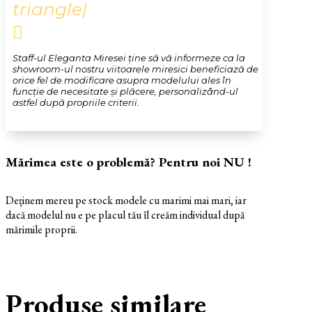
triangle|

Staff-ul Eleganta Miresei ține să vă informeze ca la
showroom-ul nostru viitoarele miresici beneficiază de
orice fel de modificare asupra modelului ales în
funcție de necesitate și plăcere, personalizând-ul
astfel după propriile criterii.
Mărimea este o problemă? Pentru noi NU !
Deținem mereu pe stock modele cu marimi mai mari, iar
dacă modelul nu e pe placul tău îl creăm individual după
mărimile proprii.
Produse similare