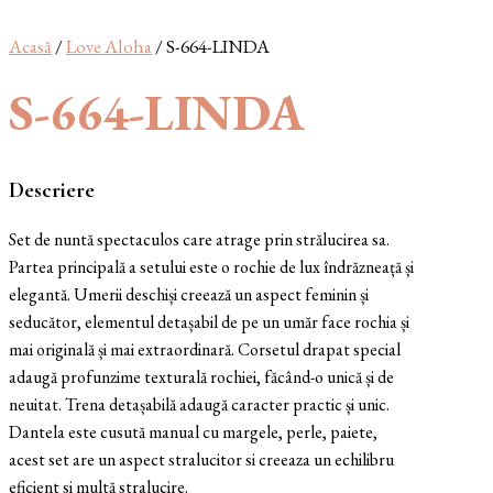
Acasă
/
Love Aloha
/ S-664-LINDA
S-664-LINDA
Descriere
Set de nuntă spectaculos care atrage prin strălucirea sa.
Partea principală a setului este o rochie de lux îndrăzneață și
elegantă. Umerii deschiși creează un aspect feminin și
seducător, elementul detașabil de pe un umăr face rochia și
mai originală și mai extraordinară. Corsetul drapat special
adaugă profunzime texturală rochiei, făcând-o unică și de
neuitat. Trena detașabilă adaugă caracter practic și unic.
Dantela este cusută manual cu margele, perle, paiete,
acest set are un aspect stralucitor si creeaza un echilibru
eficient si multă stralucire.