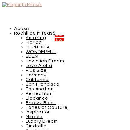
Acasă
Rochii de Mireasă
Amazing
Florida
EUPHORIA
WONDERFUL
EDEM
Hawaiian Dream
Love Aloha
Plus Size
Harmony
California
San Francisco
Fascination
Perfection
Elegance
Breezy Boho
Tones of Couture
Inspiration
Miracle
Luxary Dream
Cindrella