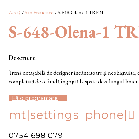
Acasă
/
San Francisco
/ S-648-Olena-1 TREN
S-648-Olena-1 T
Descriere
Trenă detașabilă de designer încântătoare și neobișnuită, ca
completată de o fundă îngrijită la spate de-a lungul liniei t
Fă o programare
mt|settings_phone|
0754 698 079