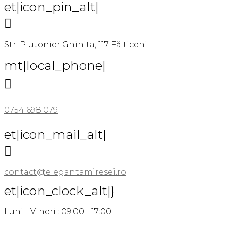
et|icon_pin_alt|

Str. Plutonier Ghinita, 117 Fălticeni
mt|local_phone|

0754 698 079
et|icon_mail_alt|

contact@elegantamiresei.ro
et|icon_clock_alt|}
Luni - Vineri : 09:00 - 17:00