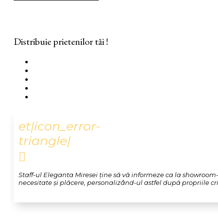
Distribuie prietenilor tăi !
et|icon_error-
triangle|

Staff-ul Eleganta Miresei ține să vă informeze ca la showroom-u
necesitate și plăcere, personalizând-ul astfel după propriile crit