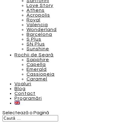
Santorini
Love Story
Athens
Acropolis
Royal
Valencia
Wonderland
Barcelona
S Plus
SN Plus
Sunshine
Rochii de Seară
Sapphire
Capella
Emerald
Cassiopeia
Caramel
Voaluri
Blog
Contact
Programări
Selectează o Pagină