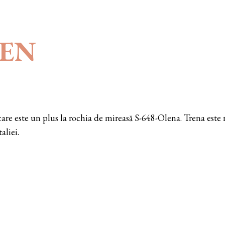
REN
re este un plus la rochia de mireasă S-648-Olena. Trena este rea
aliei.