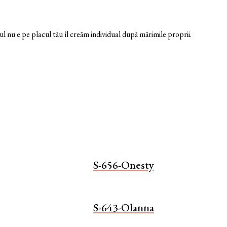
nu e pe placul tău îl creăm individual după mărimile proprii.
S-656-Onesty
S-643-Olanna