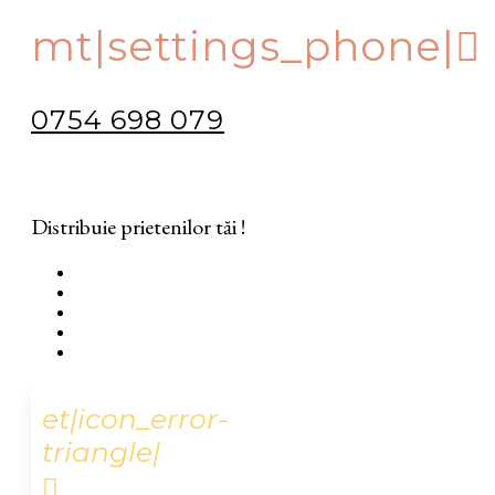
mt|settings_phone|
0754 698 079
Distribuie prietenilor tăi !
et|icon_error-
triangle|
