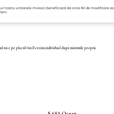
l nostru viitoarele miresici beneficiază de orice fel de modificare a
erii.
nu e pe placul tău îl creăm individual după mărimile proprii.
S-651-Ocean