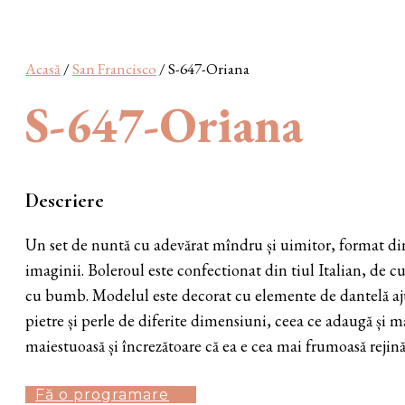
Acasă
/
San Francisco
/ S-647-Oriana
S-647-Oriana
Descriere
Un set de nuntă cu adevărat mîndru și uimitor, format dint
imaginii. Boleroul este confectionat din tiul Italian, de c
cu bumb. Modelul este decorat cu elemente de dantelă ajura
pietre și perle de diferite dimensiuni, ceea ce adaugă și m
maiestuoasă și încrezătoare că ea e cea mai frumoasă rejin
Fă o programare