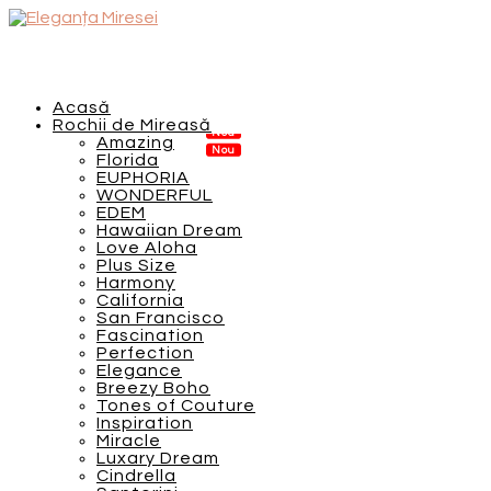
Acasă
Rochii de Mireasă
Amazing
Florida
EUPHORIA
WONDERFUL
EDEM
Hawaiian Dream
Love Aloha
Plus Size
Harmony
California
San Francisco
Fascination
Perfection
Elegance
Breezy Boho
Tones of Couture
Inspiration
Miracle
Luxary Dream
Cindrella