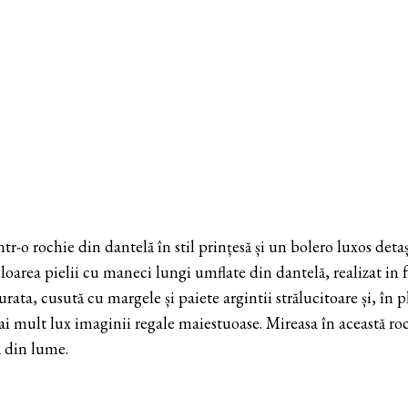
r-o rochie din dantelă în stil prințesă și un bolero luxos deta
uloarea pielii cu maneci lungi umflate din dantelă, realizat in 
ta, cusută cu margele și paiete argintii strălucitoare și, în p
ai mult lux imaginii regale maiestuoase. Mireasa în această roch
ă din lume.