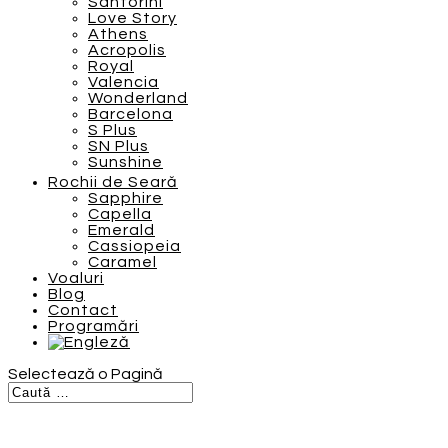
Santorini
Love Story
Athens
Acropolis
Royal
Valencia
Wonderland
Barcelona
S Plus
SN Plus
Sunshine
Rochii de Seară
Sapphire
Capella
Emerald
Cassiopeia
Caramel
Voaluri
Blog
Contact
Programări
Selectează o Pagină