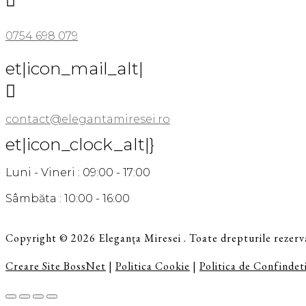
0754 698 079
et|icon_mail_alt|

contact@elegantamiresei.ro
et|icon_clock_alt|}
Luni - Vineri : 09:00 - 17:00
Sâmbăta : 10:00 - 16:00
Copyright © 2026 Eleganța Miresei . Toate drepturile rezerv
Creare Site BossNet
|
Politica Cookie
|
Politica de Confindeti