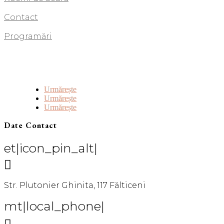
Contact
Programări
Urmărește
Urmărește
Urmărește
Date Contact
et|icon_pin_alt|

Str. Plutonier Ghinita, 117 Fălticeni
mt|local_phone|
