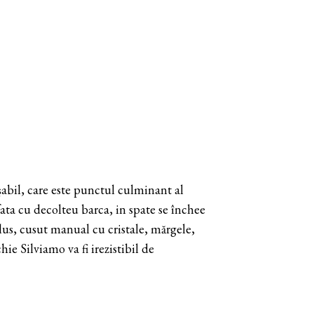
șabil, care este punctul culminant al
fata cu decolteu barca, in spate se închee
lus, cusut manual cu cristale, mărgele,
ie Silviamo va fi irezistibil de