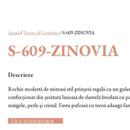
Acasă
/
Tones of Couture
/ S-609-ZINOVIA
S-609-ZINOVIA
Descriere
Rochie modestă de mireasă stil prințesă regală cu un guler
confecționat din țesătură luxoasă de dantelă brodată cu pa
mărgele, perle și cristal. Fusta pufoasă cu trenă adaugă fa
Fă o programare