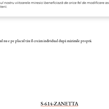
l nostru viitoarele miresici beneficiază de orice fel de modificare a
erii.
nu e pe placul tău îl creăm individual după mărimile proprii.
S-614-ZANETTA