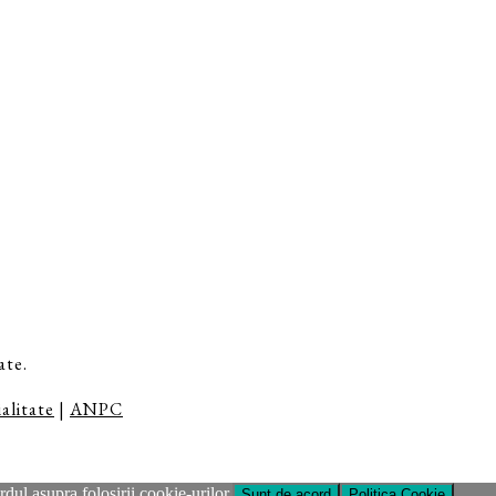
ate.
alitate
|
ANPC
dul asupra folosirii cookie-urilor.
Sunt de acord
Politica Cookie