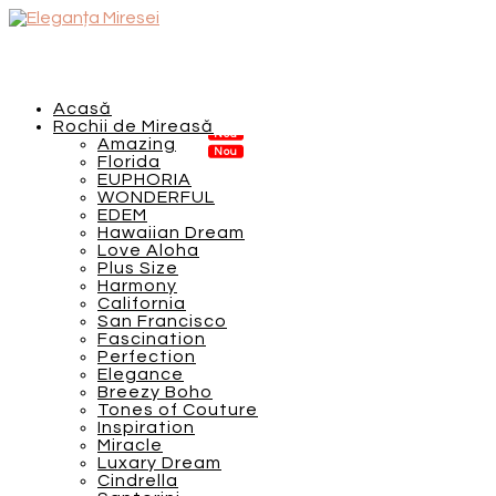
Acasă
Rochii de Mireasă
Amazing
Florida
EUPHORIA
WONDERFUL
EDEM
Hawaiian Dream
Love Aloha
Plus Size
Harmony
California
San Francisco
Fascination
Perfection
Elegance
Breezy Boho
Tones of Couture
Inspiration
Miracle
Luxary Dream
Cindrella