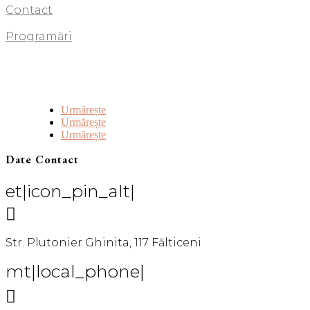
Contact
Programări
Urmărește
Urmărește
Urmărește
Date Contact
et|icon_pin_alt|

Str. Plutonier Ghinita, 117 Fălticeni
mt|local_phone|
