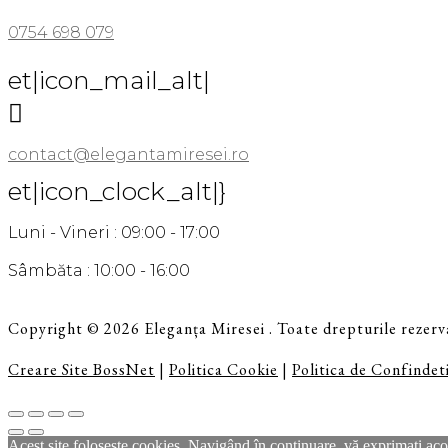
0754 698 079
et|icon_mail_alt|

contact@elegantamiresei.ro
et|icon_clock_alt|}
Luni - Vineri : 09:00 - 17:00
Sâmbăta : 10:00 - 16:00
Copyright © 2026 Eleganța Miresei . Toate drepturile rezerv
Creare Site BossNet
|
Politica Cookie
|
Politica de Confindeti
Acest site foloseste cookies. Navigând în continuare, vă exprimaţi acor