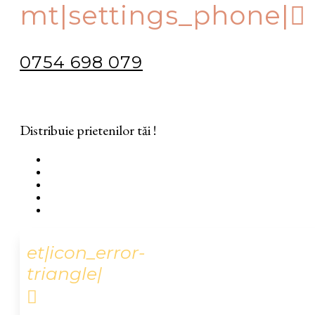
mt|settings_phone|
0754 698 079
Distribuie prietenilor tăi !
et|icon_error-
triangle|
