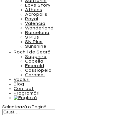
Santorini
Love Story
Athens
Acropolis
Royal
Valencia
Wonderland
Barcelona
S Plus
SN Plus
Sunshine
Rochii de Seară
Sapphire
Capella
Emerald
Cassiopeia
Caramel
Voaluri
Blog
Contact
Programări
Selectează o Pagină