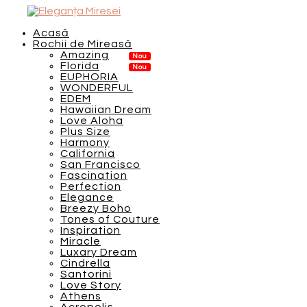
Acasă
Rochii de Mireasă
Amazing
Florida
EUPHORIA
WONDERFUL
EDEM
Hawaiian Dream
Love Aloha
Plus Size
Harmony
California
San Francisco
Fascination
Perfection
Elegance
Breezy Boho
Tones of Couture
Inspiration
Miracle
Luxary Dream
Cindrella
Santorini
Love Story
Athens