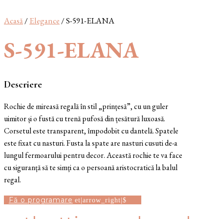
Acasă
/
Elegance
/ S-591-ELANA
S-591-ELANA
Descriere
Rochie de mireasă regală în stil „prințesă”, cu un guler
uimitor și o fustă cu trenă pufosă din țesătură luxoasă.
Corsetul este transparent, împodobit cu dantelă. Spatele
este fixat cu nasturi. Fusta la spate are nasturi cusuti de-a
lungul fermoarului pentru decor. Această rochie te va face
cu siguranță să te simți ca o persoană aristocratică la balul
regal.
Fă o programare