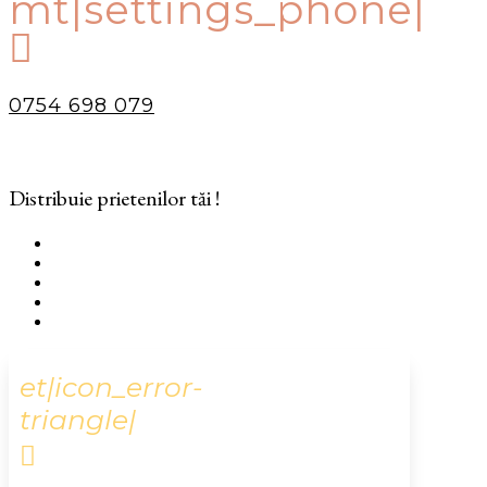
mt|settings_phone|

0754 698 079
Distribuie prietenilor tăi !
et|icon_error-
triangle|
