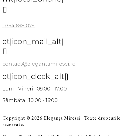

0754 698 079
et|icon_mail_alt|

contact@elegantamiresei.ro
et|icon_clock_alt|}
Luni - Vineri : 09:00 - 17:00
Sâmbăta : 10:00 - 16:00
Copyright © 2026 Eleganța Miresei . Toate drepturile
rezervate.