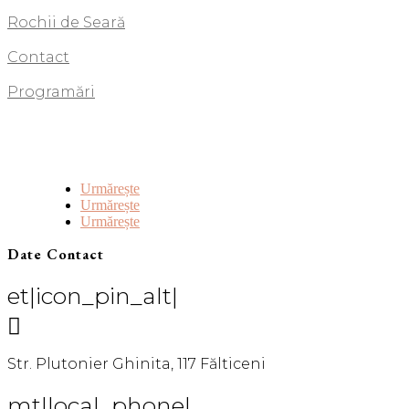
Rochii de Seară
Contact
Programări
Urmărește
Urmărește
Urmărește
Date Contact
et|icon_pin_alt|

Str. Plutonier Ghinita, 117 Fălticeni
mt|local_phone|