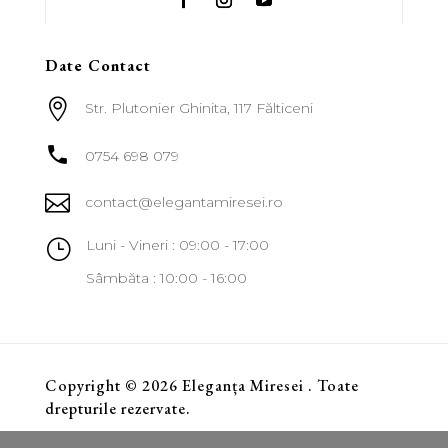
Date Contact

Str. Plutonier Ghinita, 117 Fălticeni

0754 698 079

contact@elegantamiresei.ro
}
Luni - Vineri : 09:00 - 17:00
Sâmbăta : 10:00 - 16:00
Copyright © 2026 Eleganța Miresei . Toate
drepturile rezervate.