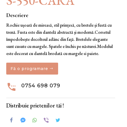
S-550-CARA
Descriere
Rochie ușoară de mireasă, stil prințesă, cu bretele și fustă cu
trenă. Fusta este din dantelă abstractă și modernă.Corsetul
împodobește decolteul adânc din față. Bretelele elegante
sunt cusute cu margele. Spatele e închis pe năsturei.Modelul
este decorat cu dantelă brodată cu margele si paiete.
Fă o programare

0754 698 079
Distribuie prietenilor tăi !