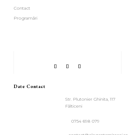
Contact
Programări
Date Contact
Str. Plutonier Ghinita, 117
Fălticeni
0754 698 079
contact@elegantamiresei.ro