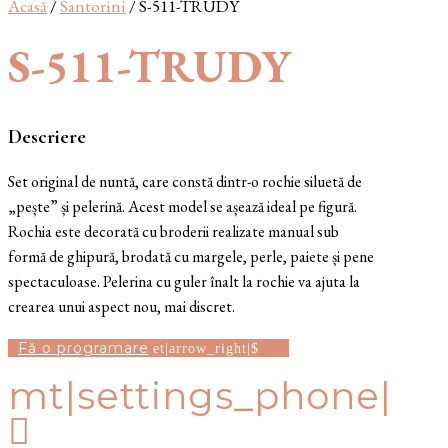
Acasă
/
Santorini
/ S-511-TRUDY
S-511-TRUDY
Descriere
Set original de nuntă, care constă dintr-o rochie siluetă de
„pește” și pelerină. Acest model se așează ideal pe figură.
Rochia este decorată cu broderii realizate manual sub
formă de ghipură, brodată cu margele, perle, paiete și pene
spectaculoase. Pelerina cu guler înalt la rochie va ajuta la
crearea unui aspect nou, mai discret.
Fă o programare
mt|settings_phone|
