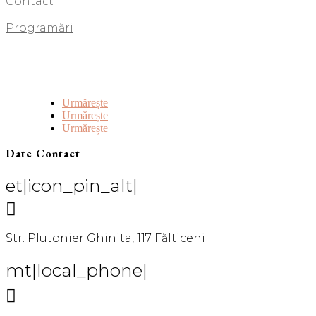
Contact
Programări
Urmărește
Urmărește
Urmărește
Date Contact
et|icon_pin_alt|

Str. Plutonier Ghinita, 117 Fălticeni
mt|local_phone|
