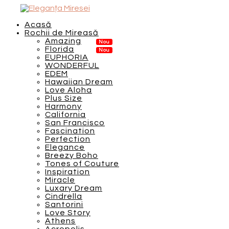
Acasă
Rochii de Mireasă
Amazing
Florida
EUPHORIA
WONDERFUL
EDEM
Hawaiian Dream
Love Aloha
Plus Size
Harmony
California
San Francisco
Fascination
Perfection
Elegance
Breezy Boho
Tones of Couture
Inspiration
Miracle
Luxary Dream
Cindrella
Santorini
Love Story
Athens