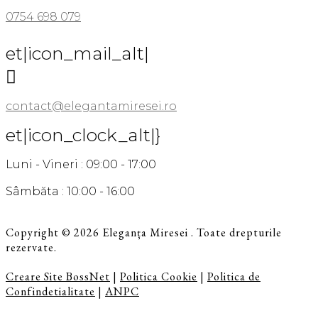
0754 698 079
et|icon_mail_alt|

contact@elegantamiresei.ro
et|icon_clock_alt|}
Luni - Vineri : 09:00 - 17:00
Sâmbăta : 10:00 - 16:00
Copyright © 2026 Eleganța Miresei . Toate drepturile
rezervate.
Creare Site BossNet
|
Politica Cookie
|
Politica de
Confindetialitate
|
ANPC