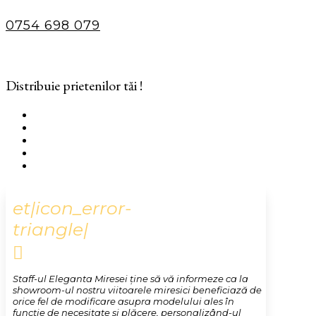
0754 698 079
Distribuie prietenilor tăi !
et|icon_error-
triangle|

Staff-ul Eleganta Miresei ține să vă informeze ca la
showroom-ul nostru viitoarele miresici beneficiază de
orice fel de modificare asupra modelului ales în
funcție de necesitate și plăcere, personalizând-ul